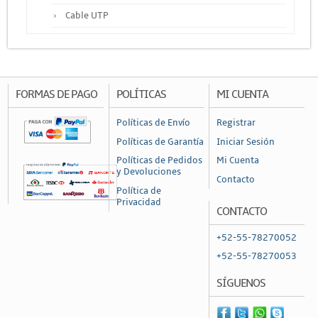
Cable UTP
Otros Cables
Canalización y Soporte
Accesorios
FORMAS DE PAGO
POLÍTICAS
MI CUENTA
Cajas de Distribución
Políticas de Envío
Registrar
Canaleta
Políticas de Garantía
Iniciar Sesión
Charofil
Políticas de Pedidos
Mi Cuenta
y Devoluciones
Contacto
Conduit
Política de
Privacidad
Ducto de PVC
CONTACTO
Conectores
+52-55-78270052
Conectores Coaxiales
+52-55-78270053
Conectores de RF
SÍGUENOS
Conectores RJ45 / RJ11