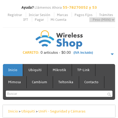
Ayuda?
Llámenos Ahora
55-78270052 y 53
Registrar
Iniciar Sesión
Marcas
Pagos Fijos
Trámites
IFT
Pagar
Mi Cuenta
CARRITO:
0 artículos - $0.00
(IVA Incluido)
PAGAR AHORA
Inicio
Ubiquiti
Mikrotik
TP-Link
Mimosa
Cambium
Teltonika
Contacto
Inicio
>
Ubiquiti
>
UniFi - Seguridad y Cámaras