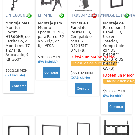
EPH180GNB
EPP4NB
HKDSD44ZJCMFWM
HKDSDL114854
Montaje para
Montaje para
Montaje a
Montaje de
Monitor
Monitor
Pared de
Pared para 1
Epcom
Epcom P4-NB,
Poster LED,
Panel LED,
H180GNB, de
para Pared, 32
Compatible
Uso en
Escritorio, 2
a 55 Plg, 27
con DS-
Interior,
Monitores 17
Kg, VESA
D4215MI-
Compatible
a 27 Plg,
070H(B)
con DS-
Articulado, 9
D4425FI-
$303.68 MXN
¡Obtén un Mejor Precio!
Kg, 360º
CAF(B) o DS-
(IVA Incluido)
Inicia Sesión o Regístrate
D4418FI-
CAF(B)
$912.18 MXN
Comprar
$859.92 MXN
¡Obtén un Mejor 
(IVA Incluido)
(IVA Incluido)
Inicia Sesión o Re
Comprar
Comprar
$956.82 MXN
(IVA Incluido)
Comprar