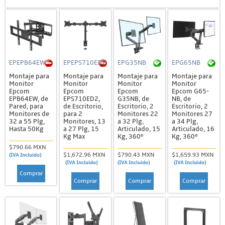
EPEPB64EW
EPEPS710ED2
EPG35NB
EPG65NB
Montaje para
Montaje para
Montaje para
Montaje para
Monitor
Monitor
Monitor
Monitor
Epcom
Epcom
Epcom
Epcom G65-
EPB64EW, de
EPS710ED2,
G35NB, de
NB, de
Pared, para
de Escritorio,
Escritorio, 2
Escritorio, 2
Monitores de
para 2
Monitores 22
Monitores 27
32 a 55 Plg,
Monitores, 13
a 32 Plg,
a 34 Plg,
Hasta 50Kg
a 27 Plg, 15
Articulado, 15
Articulado, 16
Kg Max
Kg, 360º
Kg, 360º
$790.66 MXN
$1,672.96 MXN
$790.43 MXN
$1,659.93 MXN
(IVA Incluido)
(IVA Incluido)
(IVA Incluido)
(IVA Incluido)
Comprar
Comprar
Comprar
Comprar