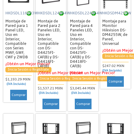
HKDSDL116033W
HKDSDL124854W
HKDSDL224854W
HKDSDM4255W
Montaje de
Montaje de
Montaje de
Montaje para
Pared para 1
Pared para 2
Pared para 4
Monitor
Panel LED,
Paneles LED,
Paneles LED,
Hikvision DS-
Uso en
Uso en
Uso en
DM4255W, de
Interior,
Interior,
Interior,
Pared,
Compatible
Compatible
Compatible
Universal
con Series
con DS-
con DS-
¡Obtén un Mejor 
MWF, GWF,
D4425FI-
D4425FI-
Inicia Sesión o Re
CWF y ZWDB
CAF(B) y DS-
CAF(B) y DS-
D4418FI-
D4418FI-
¡Obtén un Mejor Precio!
CAF(B)
CAF(B)
$247.02 MXN
Inicia Sesión o Regístrate
(IVA Incluido)
¡Obtén un Mejor Precio!
¡Obtén un Mejor Precio!
Inicia Sesión o Regístrate
Inicia Sesión o Regístrate
$1,193.29 MXN
Comprar
(IVA Incluido)
$1,537.21 MXN
$3,045.44 MXN
(IVA Incluido)
(IVA Incluido)
Comprar
Comprar
Comprar