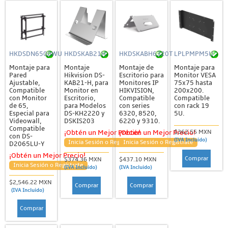
HKDSDN6500WU
HKDSKAB21H
HKDSKABH6320T
LPLPMPM5U
Montaje para
Montaje
Montaje de
Montaje para
Pared
Hikvision DS-
Escritorio para
Monitor VESA
Ajustable,
KAB21-H, para
Monitores IP
75x75 hasta
Compatible
Monitor en
HIKVISION,
200x200.
con Monitor
Escritorio,
Compatible
Compatible
de 65,
para Modelos
con series
con rack 19
Especial para
DS-KH2220 y
6320, 8520,
5U.
Videowall,
DSKIS203
6220 y 9310.
Compatible
$362.55 MXN
¡Obtén un Mejor Precio!
¡Obtén un Mejor Precio!
con DS-
(IVA Incluido)
Inicia Sesión o Regístrate
Inicia Sesión o Regístrate
D2065LU-Y
¡Obtén un Mejor Precio!
Comprar
$374.36 MXN
$437.10 MXN
Inicia Sesión o Regístrate
(IVA Incluido)
(IVA Incluido)
$2,546.22 MXN
Comprar
Comprar
(IVA Incluido)
Comprar