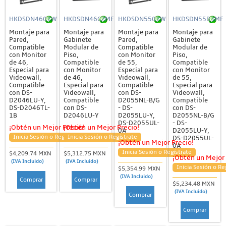
HKDSDN4601W
HKDSDN46C2MF
HKDSDN5501W
HKDSDN55B3MF
Montaje para
Montaje para
Montaje para
Montaje para
Pared,
Gabinete
Pared,
Gabinete
Compatible
Modular de
Compatible
Modular de
con Monitor
Piso,
con Monitor
Piso,
de 46,
Compatible
de 55,
Compatible
Especial para
con Monitor
Especial para
con Monitor
Videowall,
de 46,
Videowall,
de 55,
Compatible
Especial para
Compatible
Especial para
con DS-
Videowall,
con DS-
Videowall,
D2046LU-Y,
Compatible
D2055NL-B/G
Compatible
DS-D2046TL-
con DS-
- DS-
con DS-
1B
D2046LU-Y
D2055LU-Y,
D2055NL-B/G
DS-D2055UL-
- DS-
¡Obtén un Mejor Precio!
¡Obtén un Mejor Precio!
0A
D2055LU-Y,
Inicia Sesión o Regístrate
Inicia Sesión o Regístrate
DS-D2055UL-
¡Obtén un Mejor Precio!
0A
Inicia Sesión o Regístrate
$4,209.74 MXN
$5,312.75 MXN
¡Obtén un Mejor 
(IVA Incluido)
(IVA Incluido)
Inicia Sesión o Re
$5,354.99 MXN
(IVA Incluido)
Comprar
Comprar
$5,234.48 MXN
(IVA Incluido)
Comprar
Comprar