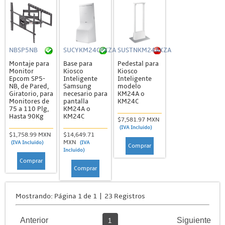
NBSP5NB
SUCYKM24CPXZA
SUSTNKM24AXZA
Montaje para
Base para
Pedestal para
Monitor
Kiosco
Kiosco
Epcom SP5-
Inteligente
Inteligente
NB, de Pared,
Samsung
modelo
Giratorio, para
necesario para
KM24A o
Monitores de
pantalla
KM24C
75 a 110 Plg,
KM24A o
Hasta 90Kg
KM24C
$7,581.97 MXN
(IVA Incluido)
$1,758.99 MXN
$14,649.71
MXN
(IVA Incluido)
(IVA
Comprar
Incluido)
Comprar
Comprar
Mostrando: Página 1 de 1 | 23 Registros
Anterior
Siguiente
1