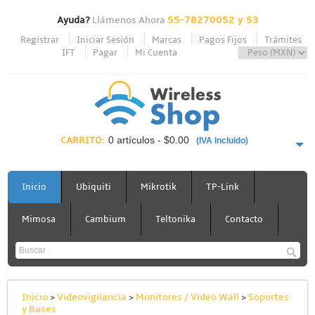
Ayuda?
Llámenos Ahora
55-78270052 y 53
Registrar
Iniciar Sesión
Marcas
Pagos Fijos
Trámites
IFT
Pagar
Mi Cuenta
CARRITO:
0 artículos - $0.00
(IVA Incluido)
PAGAR AHORA
Inicio
Ubiquiti
Mikrotik
TP-Link
Mimosa
Cambium
Teltonika
Contacto
Inicio
>
Videovigilancia
>
Monitores / Video Wall
>
Soportes
y Bases