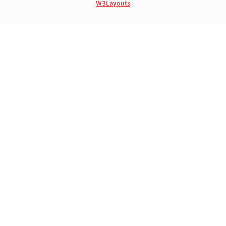
W3Layouts
Marca Registrada | 4717833