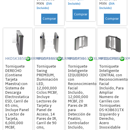
MXN
MXN
(IVA
Incluido)
(IVA
Incluido)
Incluido)
Comprar
Comprar
Comprar
HKDSK3B501SXRMPGDP65ESDM
HKDSK3B530XLRMPGDP90
HKDSK3B631TXLMPIQLDP65
HKDSK3B631TX
Torniquete
Torniquete
Torniquete
Torniquete
DERECHO
Swing
Inteligente
Inteligente
(Contiene
PREMIUM,
IZQUIERDO
CENTRAL con
Tarjeta
Iluminación
con
Reconocimiento
Maestra) con
LED,
Reconocimiento
Facial
Sistema de
12,000,000
Facial
Incluido, Para
Descarga
Ciclos MCBF,
Incluido,
Ampliar
Electrostatica
Incluye
12,000,000
Numero de
ESD, Carril de
Lectores de
MCBF, 20
Carriles con
65 cms,
Tarjeta y
Pares de IR
Torniquetes
Incluye Panel
Panel de
para
DS-K3B631TX
y Lector de
Acceso, 14
Detección de
Izquierdo y
Tarjeta,
Pares de IR,
Peatón,
Derecho,
6,000,000
Carril de 90
Controlador
Acero
MCBF,
cms,
Incluido,
Inxoxidable