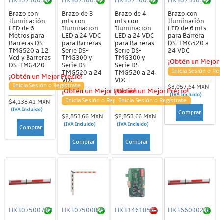
HK307500539
HK307500577
HK307500578
HK307500579
Brazo con
Brazo de 3
Brazo de 4
Brazo con
Iluminación
mts con
mts con
Iluminación
LED de 6
Iluminacion
Iluminacion
LED de 6 mts
Metros para
LED a 24 VDC
LED a 24 VDC
para Barrera
Barreras DS-
para Barreras
para Barreras
DS-TMG520 a
TMG520 a 12
Serie DS-
Serie DS-
24 VDC
Vcd y Barreras
TMG300 y
TMG300 y
¡Obtén un Mejor 
DS-TMG420
Serie DS-
Serie DS-
Inicia Sesión o Re
TMG520 a 24
TMG520 a 24
¡Obtén un Mejor Precio!
VDC
VDC
Inicia Sesión o Regístrate
$3,057.64 MXN
¡Obtén un Mejor Precio!
¡Obtén un Mejor Precio!
(IVA Incluido)
Inicia Sesión o Regístrate
Inicia Sesión o Regístrate
$4,138.41 MXN
(IVA Incluido)
Comprar
$2,853.66 MXN
$2,853.66 MXN
(IVA Incluido)
(IVA Incluido)
Comprar
Comprar
Comprar
HK307500783
HK307500825
HK314618561
HK366000236