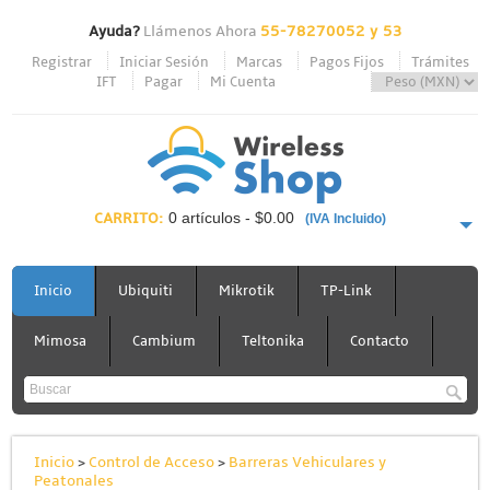
Ayuda?
Llámenos Ahora
55-78270052 y 53
Registrar
Iniciar Sesión
Marcas
Pagos Fijos
Trámites
IFT
Pagar
Mi Cuenta
CARRITO:
0 artículos - $0.00
(IVA Incluido)
PAGAR AHORA
Inicio
Ubiquiti
Mikrotik
TP-Link
Mimosa
Cambium
Teltonika
Contacto
Inicio
>
Control de Acceso
>
Barreras Vehiculares y
Peatonales