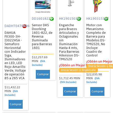
DD1601822
HK190150359
HK190315367
Sensor DKS
Enganche
Motor con
DADHT0470006
Doorking
para Brazos
Mecanismo
DAHUA
1601-822, de
Articulados y
Completo de
FX300-3H-
Reversa
Octagonales
Barrera para
I3022HSA -
Iluminada
sin
Modelos DS-
Semaforo
para Barreras
Iluminación
TMG520, No
Horizontal
1601
Hasta 4 mts,
Incluye
con Indicador
Para Barreras
Cuadro de
Siga,
Hikvision DS-
Control
$12,257.69
Iluminadores
TMG520
MXN
¡Obtén un Mejor 
(IVA
en LED, LED
¡Obtén un Mejor Precio!
Incluido)
Inicia Sesión o Re
Rojo Amarillo
Inicia Sesión o Regístrate
Verde, Voltaje
Comprar
de operación
$22,035.98
85 a 265 VCA
$1,712.45 MXN
MXN
(IVA
(IVA Incluido)
Incluido)
$11,432.22
MXN
Comprar
Comprar
(IVA
Incluido)
Comprar