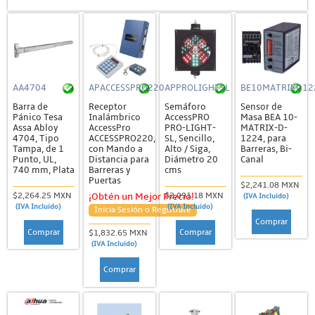
AA4704
APACCESSPRO220
APPROLIGHTSL
BE10MATRIXD12
Barra de
Receptor
Semáforo
Sensor de
Pánico Tesa
Inalámbrico
AccessPRO
Masa BEA 10-
Assa Abloy
AccessPro
PRO-LIGHT-
MATRIX-D-
4704, Tipo
ACCESSPRO220,
SL, Sencillo,
1224, para
Tampa, de 1
con Mando a
Alto / Siga,
Barreras, Bi-
Punto, UL,
Distancia para
Diámetro 20
Canal
740 mm, Plata
Barreras y
cms
Puertas
$2,241.08 MXN
$2,264.25 MXN
$2,091.18 MXN
¡Obtén un Mejor Precio!
(IVA Incluido)
(IVA Incluido)
(IVA Incluido)
Inicia Sesión o Regístrate
Comprar
Comprar
Comprar
$1,832.65 MXN
(IVA Incluido)
Comprar