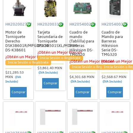
HK202002727
HK202003159
HK205400200
HK205400325
Motor de
Tarjeta
Cuadro de
Cuadro de
Torniquete
Secundaria de
mando
Mando para
Derecho
Torniquete
(Tablilla) para
Barreras
DSK3B601R/MPGDP110
DSK3B501SXL/MDP90
barreras
Hikvision
DS-K3B601
Hikvision DS-
Serie DS-
¡Obtén un Mejor Precio!
TMG520
TMG320
¡Obtén un Mejor Precio!
Inicia Sesión o Regístrate
¡Obtén un Mejor Precio!
¡Obtén un Mejor 
Inicia Sesión o Regístrate
Inicia Sesión o Regístrate
Inicia Sesión o Re
$3,861.40 MXN
$21,285.53
(IVA Incluido)
MXN
$4,301.68 MXN
$2,568.67 MXN
(IVA
Incluido)
(IVA Incluido)
(IVA Incluido)
Comprar
Comprar
Comprar
Comprar