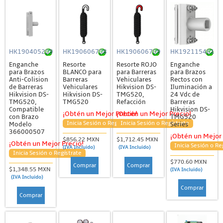
HK190405209
HK190606708
HK190606709
HK192115461
Enganche
Resorte
Resorte ROJO
Enganche
para Brazos
BLANCO para
para Barreras
para Brazos
Anti-Colision
Barreras
Vehiculares
Rectos con
de Barreras
Vehiculares
Hikvision DS-
Iluminación a
Hikvision DS-
Hikvision DS-
TMG520,
24 Vdc de
TMG520,
TMG520
Refacción
Barreras
Compatible
Hikvision DS-
¡Obtén un Mejor Precio!
¡Obtén un Mejor Precio!
con Brazo
TMG520
Inicia Sesión o Regístrate
Inicia Sesión o Regístrate
Modelo
Series
366000507
¡Obtén un Mejor 
$856.22 MXN
$1,712.45 MXN
¡Obtén un Mejor Precio!
Inicia Sesión o Re
(IVA Incluido)
(IVA Incluido)
Inicia Sesión o Regístrate
$770.60 MXN
Comprar
Comprar
$1,348.55 MXN
(IVA Incluido)
(IVA Incluido)
Comprar
Comprar