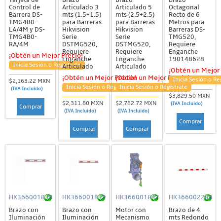
Control de
Articulado 3
Articulado 5
Octagonal
Barrera DS-
mts (1.5+1.5)
mts (2.5+2.5)
Recto de 6
TMG4B0-
para Barreras
para Barreras
Metros para
LA/4M y DS-
Hikvision
Hikvision
Barreras DS-
TMG4B0-
Serie
Serie
TMG520,
RA/4M
DSTMG520,
DSTMG520,
Requiere
Requiere
Requiere
Enganche
¡Obtén un Mejor Precio!
Enganche
Enganche
190148628
Inicia Sesión o Regístrate
Articulado
Articulado
¡Obtén un Mejor 
¡Obtén un Mejor Precio!
¡Obtén un Mejor Precio!
Inicia Sesión o Re
$2,163.22 MXN
Inicia Sesión o Regístrate
Inicia Sesión o Regístrate
(IVA Incluido)
$3,829.50 MXN
$2,311.80 MXN
$2,782.72 MXN
(IVA Incluido)
Comprar
(IVA Incluido)
(IVA Incluido)
Comprar
Comprar
Comprar
HK366001838
HK366001839
HK366001842
HK366002208
Brazo con
Brazo con
Motor con
Brazo de 4
Iluminación
Iluminación
Mecanismo
mts Redondo