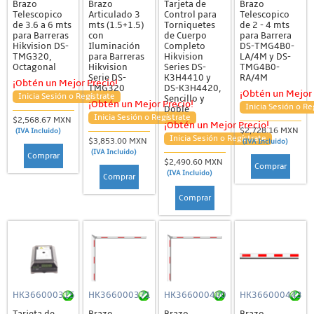
Brazo
Brazo
Tarjeta de
Brazo
Telescopico
Articulado 3
Control para
Telescopico
de 3.6 a 6 mts
mts (1.5+1.5)
Torniquetes
de 2 - 4 mts
para Barreras
con
de Cuerpo
para Barrera
Hikvision DS-
Iluminación
Completo
DS-TMG4B0-
TMG320,
para Barreras
Hikvision
LA/4M y DS-
Octagonal
Hikvision
Series DS-
TMG4B0-
Serie DS-
K3H4410 y
RA/4M
¡Obtén un Mejor Precio!
TMG320
DS-K3H4420,
¡Obtén un Mejor 
Inicia Sesión o Regístrate
Sencillo y
¡Obtén un Mejor Precio!
Inicia Sesión o Re
Doble
Inicia Sesión o Regístrate
$2,568.67 MXN
¡Obtén un Mejor Precio!
$2,728.16 MXN
(IVA Incluido)
Inicia Sesión o Regístrate
$3,853.00 MXN
(IVA Incluido)
(IVA Incluido)
Comprar
$2,490.60 MXN
Comprar
(IVA Incluido)
Comprar
Comprar
HK366000315
HK366000371
HK366000400
HK366000443
Tarjeta de
Brazo
Brazo
Brazo