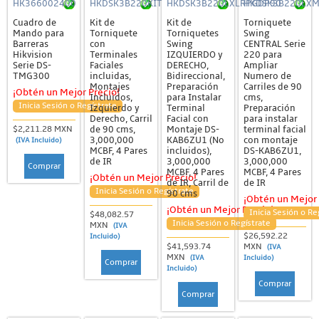
HK366002400
HKDSK3B220KIT
HKDSK3B220LXLRPGDP90
HKDSK3B220LX
Cuadro de
Kit de
Kit de
Torniquete
Mando para
Torniquete
Torniquetes
Swing
Barreras
con
Swing
CENTRAL Serie
Hikvision
Terminales
IZQUIERDO y
220 para
Serie DS-
Faciales
DERECHO,
Ampliar
TMG300
incluidas,
Bidireccional,
Numero de
Montajes
Preparación
Carriles de 90
¡Obtén un Mejor Precio!
Incluidos,
para Instalar
cms,
Inicia Sesión o Regístrate
Izquierdo y
Terminal
Preparación
Derecho, Carril
Facial con
para instalar
de 90 cms,
Montaje DS-
terminal facial
$2,211.28 MXN
3,000,000
KAB6ZU1 (No
con montaje
(IVA Incluido)
MCBF, 4 Pares
incluidos),
DS-KAB6ZU1,
de IR
3,000,000
3,000,000
Comprar
MCBF, 4 Pares
MCBF, 4 Pares
¡Obtén un Mejor Precio!
de IR, Carril de
de IR
Inicia Sesión o Regístrate
90 cms
¡Obtén un Mejor 
¡Obtén un Mejor Precio!
Inicia Sesión o Re
$48,082.57
Inicia Sesión o Regístrate
MXN
(IVA
$26,592.22
Incluido)
$41,593.74
MXN
(IVA
MXN
(IVA
Incluido)
Comprar
Incluido)
Comprar
Comprar