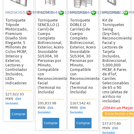
HKDSK3G530XRMPGDM55
HKDSK3H4410120PGDM60
HKDSK3H4420120PGDM60
HKDSK6B221TM
Torniquete
Torniquete
Torniquete
Kit de
Trípode
SENCILLO (1
DOBLE (2
Torniquetes
Motorizado,
Carril) de
Carriles) de
Swing
Premium
Cuerpo
Cuerpo
(Izq+Der),
Diseño Slim
Completo
Completo
Reconocimiento
Elegante, 5
Bidireccional,
Bidireccional,
Facial y
Millones de
Exterior, Acero
Exterior, Acero
Lectores de
Ciclos MCBF,
Inoxidable
Inoxidable
Tarjeta
Interior y
SUS304, 30
SUS304, 30
Incluidos,
Exterior,
Personas por
Personas por
Bidireccional,
Lectores y
Minuto,
Minuto,
5,000,000
Controlador
Compatible
Compatible
MCBF, 4 Pares
Incluidos,
con
con
de dToF,
LEDs
Reconocimiento
Reconocimiento
Carriles
indicadores
Facial
Facial
Seleccionables
(Terminal no
(Terminal no
de 65 o 90
Incluida)
Incluida)
cms (aletas de
$27,922.93
acrilico no
MXN
(IVA
incluidas)
$95,833.98
$167,542.42
Incluido)
MXN
MXN
¡Obtén un Mejor 
(IVA
(IVA
Incluido)
Incluido)
Inicia Sesión o Re
Comprar
Comprar
Comprar
$37,673.80
MXN
(IVA
Incluido)