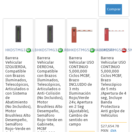
Comprar
HKDSTMG320LLB
HKDSTMG320LRB
HKDSTMG520HAB3M24V
HKDSTMG520L5
Barrera
Barrera
Barrera
Barrera
Vehicular
Vehicular
Vehicular USO
Vehicular USO
IZQUIERDA,
DERECHA,
CONTINUO
CONTINUO
Compatible
Compatible
5,000,000
5,000,000
con Brazos
con Brazos
Ciclos MCBF,
Ciclos MCBF,
Iluminados,
Iluminados,
Brazo
Brazo
Telescópicos,
Telescópicos,
INCLUIDO de
Telescópico
Articulados o
Articulados o
3 mts
de 5 mts
con Sistema
Anti-Colisión
Iluminación
/Apertura de 4
de
(No Incluidos),
Rojo/Verde
seg, Incluye
Abatimiento
Motor
24v, Apertura
Banda
(No Incluidos),
Brushless Alto
en 2 Seg
Protectora
Motor
Desempeño,
(Ajustable),
Anti golpe de
Brushless Alto
Semáforo
Cambio de
Vehículos
Desempeño,
Rojo-Verde en
sentido en
Semáforo
Gabinete,
campo
$27,654.78
Rojo-Verde en
MCBF
MXN
(IVA