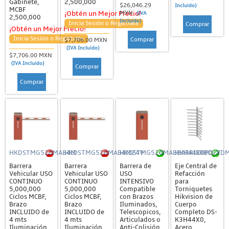
Gabinete,
2,500,000
$26,046.29
Incluido)
MCBF
MXN
¡Obtén un Mejor Precio!
(IVA
2,500,000
Incluido)
Inicia Sesión o Regístrate
Comprar
¡Obtén un Mejor Precio!
Inicia Sesión o Regístrate
Comprar
$7,706.00 MXN
(IVA Incluido)
$7,706.00 MXN
(IVA Incluido)
Comprar
Comprar
HKDSTMG520MAB4M
HKDSTMG520MAB4M24V
HKDSTMG520MABBARRIERBODY
HKH44X0POLED
Barrera
Barrera
Barrera de
Eje Central de
Vehicular USO
Vehicular USO
USO
Refacción
CONTINUO
CONTINUO
INTENSIVO
para
5,000,000
5,000,000
Compatible
Torniquetes
Ciclos MCBF,
Ciclos MCBF,
con Brazos
Hikvision de
Brazo
Brazo
Iluminados,
Cuerpo
INCLUIDO de
INCLUIDO de
Telescopicos,
Completo DS-
4 mts
4 mts
Articulados o
K3H44X0,
Iluminación
Iluminación
Anti-Colisión
Acero