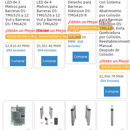
LED de 3
LED de 4
Derecho para
con Sistema
Metros para
Metros para
Barreras
de
Barreras DS-
Barreras DS-
Hikvision DS-
Abatimiento
TMG520 a 12
TMG520 a 12
TMG420-R
por Colisión
Vcd y Barreras
Vcd y Barreras
para Barreras
¡Obtén un Mejor Precio!
DS-TMG420
DS-TMG420
Hikvision DS-
Inicia Sesión o Regístrate
TMG320, Evita
¡Obtén un Mejor Precio!
¡Obtén un Mejor Precio!
Quebradura
Inicia Sesión o Regístrate
Inicia Sesión o Regístrate
por Colisión,
$10,091.26
Reestablecimien
MXN
(IVA
Manual
$2,810.43 MXN
$5,361.46 MXN
Incluido)
Después de
(IVA Incluido)
(IVA Incluido)
Colisión
Comprar
Comprar
Comprar
¡Obtén un Mejor 
Inicia Sesión o Re
$2,996.78 MXN
(IVA Incluido)
Comprar