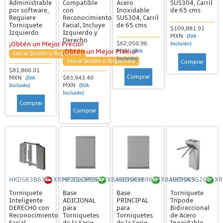
Administrable
Compatible
Acero
SUS304, Carril
por software,
con
Inoxidable
de 65 cms
Requiere
Reconocimiento
SUS304, Carril
Torniquete
Facial, Incluye
de 65 cms
$109,881.91
Izquierdo
Izquierdo y
MXN
(IVA
Derecho
$62,050.96
¡Obtén un Mejor Precio!
Incluido)
MXN
¡Obtén un Mejor Precio!
(IVA
Inicia Sesión o Regístrate
Incluido)
Inicia Sesión o Regístrate
Comprar
$81,866.01
Comprar
MXN
$83,943.40
(IVA
MXN
Incluido)
(IVA
Incluido)
Comprar
Comprar
HKDSK3B631TXRMPIQLDP65
HKDSK3B961TXBASE900M
HKDSK3B961TXBASE900S
HKDSK3G200LX
Torniquete
Base
Base
Torniquete
Inteligente
ADICIONAL
PRINCIPAL
Trípode
DERECHO con
para
para
Bidireccional
Reconocimiento
Torniquetes
Torniquetes
de Acero
Facial
de la Serie
de la Serie
Inoxidable