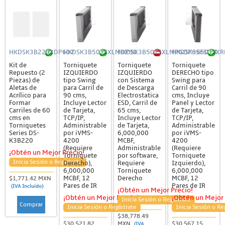
HKDSK3B220XDP602
HKDSK3B501SXLMDP90
HKDSK3B501SXLMPGDP65ESDM
HKDSK3B501SX
Kit de
Torniquete
Torniquete
Torniquete
Repuesto (2
IZQUIERDO
IZQUIERDO
DERECHO tipo
Piezas) de
tipo Swing
con Sistema
Swing para
Aletas de
para Carril de
de Descarga
Carril de 90
Acrílico para
90 cms,
Electrostatica
cms, Incluye
Formar
Incluye Lector
ESD, Carril de
Panel y Lector
Carriles de 60
de Tarjeta,
65 cms,
de Tarjeta,
cms en
TCP/IP,
Incluye Lector
TCP/IP,
Torniquetes
Administrable
de Tarjeta,
Administrable
Series DS-
por iVMS-
6,000,000
por iVMS-
K3B220
4200
MCBF,
4200
(Requiere
Administrable
(Requiere
¡Obtén un Mejor Precio!
Torniquete
por software,
Torniquete
Inicia Sesión o Regístrate
Derecho),
Requiere
Izquierdo),
6,000,000
Torniquete
6,000,000
MCBF, 12
Derecho
MCBF, 12
$1,771.42 MXN
Pares de IR
Pares de IR
(IVA Incluido)
¡Obtén un Mejor Precio!
¡Obtén un Mejor Precio!
¡Obtén un Mejor 
Inicia Sesión o Regístrate
Comprar
Inicia Sesión o Regístrate
Inicia Sesión o Re
$38,778.49
$30,521.82
MXN
$30,567.15
(IVA