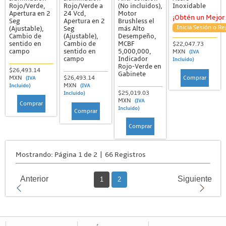
Rojo/Verde,
Rojo/Verde a
(No incluidos),
Inoxidable
Apertura en 2
24 Vcd,
Motor
¡Obtén un Mejor 
Seg
Apertura en 2
Brushless el
Inicia Sesión o Re
(Ajustable),
Seg
más Alto
Cambio de
(Ajustable),
Desempeño,
sentido en
Cambio de
MCBF
$22,047.73
campo
sentido en
5,000,000,
MXN
(IVA
campo
Indicador
Incluido)
Rojo-Verde en
$26,493.14
Gabinete
Comprar
MXN
$26,493.14
(IVA
MXN
Incluido)
(IVA
$25,019.03
Incluido)
MXN
(IVA
Comprar
Incluido)
Comprar
Comprar
Mostrando: Página 1 de 2 | 66 Registros
Anterior
Siguiente
1
2