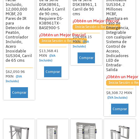
Incluido,
DSK3B961,
DSK3B961, 1
SUS304, 2
12,000,000
Añade 1 Carril
Carril de 90
Millones
MCBF, 20
de 90 cms,
cms
MCBF,
Pares de IR
Requiere DS-
Apertura en
¡Obtén un Mejor Precio!
para
K3B961TX-
Caso de
Inicia Sesión o Regístrate
Detección de
BASE900-S
Emergencia,
Peatón,
Integrable
¡Obtén un Mejor Precio!
Controlador
con cualquier
$14,904.15
Inicia Sesión o Regístrate
Incluido,
Sistema de
MXN
(IVA
Acero
Control de
Incluido)
Inoxidable
Acceso,
$13,368.41
SUS304, Carril
Indicadores
MXN
(IVA
Comprar
de 65 cms
LED de
Incluido)
Entrada-
Salida
Comprar
$62,050.96
MXN
¡Obtén un Mejor 
(IVA
Incluido)
Inicia Sesión o Re
Comprar
$8,308.72 MXN
(IVA Incluido)
Comprar