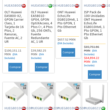
HUEA5800X2
HUEA5801EGP04
HUEG8010HV6
HUEG8010HV61
OLT Huawei
OLT Huawei
ONT Huawei
ISP Pack de
EA5800-X2,
EA5801E-
EchoLife
100 Unidades
GPON Carrier
GP04, GPON
EG8010Hv6, 1
ONT Huawei
Class, 1
OptiXAccess, 4
Pto GPON, 1
EchoLife
Tarjeta de 16
Ptos C+, 4 Ptos
Pto Ethernet
EG8010Hv6, 1
Ptos, 2
Gb, 256 ONTs,
Gb
Pto GPON, 1
Ranuras,
Fuente
Pto Ethernet
Fuente AC, 2
Redundante
Gb
$657.52 MXN
UR
AC, 1 UR
(IVA Incluido)
$65,751.86
$100,151.11
$39,582.25
MXN
(IVA
Comprar
MXN
MXN
(IVA
(IVA
Incluido)
$64,894.22
Incluido)
Incluido)
MXN
(IVA
Incluido)
Comprar
Comprar
Comprar
HUEG8010HV610P
HUEG8010HV620P
HUEG8010HV650P
HUEG8021V5