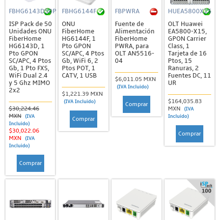
FBHG6143D50P
FBHG6144F
FBPWRA
HUEA5800X15
ISP Pack de 50
ONU
Fuente de
OLT Huawei
Unidades ONU
FiberHome
Alimentación
EA5800-X15,
FiberHome
HG6144F, 1
FiberHome
GPON Carrier
HG6143D, 1
Pto GPON
PWRA, para
Class, 1
Pto GPON
SC/APC, 4 Ptos
OLT AN5516-
Tarjeta de 16
SC/APC, 4 Ptos
Gb, WiFi 6, 2
04
Ptos, 15
Gb, 1 Pto FXS,
Ptos POT, 1
Ranuras, 2
WiFi Dual 2.4
CATV, 1 USB
Fuentes DC, 11
$6,011.05 MXN
y 5 Ghz MIMO
UR
(IVA Incluido)
2x2
$1,221.39 MXN
$164,035.83
(IVA Incluido)
Comprar
$30,224.46
MXN
(IVA
MXN
(IVA
Incluido)
Comprar
Incluido)
$30,022.06
Comprar
MXN
(IVA
Incluido)
Comprar