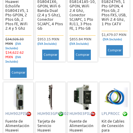
Huawei
EG8041X6,
EG8141A5-10,
EG8247H5, 1
Echolife
GPON, WiFi 6
GPON, WiFi
Pto GPON, 4
EG8041V5, 1
Banda Dual
2.4 Ghz,
Ptos Gb, 2
Pto GPON, 2
(2.4 y 5 Ghz),
Conector
Ptos FXS, USB,
Ptos Gb, 2
Conector
SC/APC, 1 Pto
WiFi 2.4 Ghz,
Ptos FE, WiFi
SC/APC, 4 Ptos
RJ11, 3 Ptos
1 Pto CATV
2.4 y 5 Ghz
Gb
FE, 1 Pto GB
$1,479.07 MXN
$34,926.33
$953.15 MXN
$855.84 MXN
(IVA Incluido)
MXN
(IVA
(IVA Incluido)
(IVA Incluido)
Incluido)
Comprar
$34,622.62
Comprar
Comprar
MXN
(IVA
Incluido)
Comprar
HUH902PISB
HUH903GPHFE02
HUH903PILA
LPLPROCC
Fuente de
Tarjeta de
Fuente de
Kit de Cables
Alimentación
Servicio
Alimentación
de Conexión
Huawei
Huawei
Huawei
para