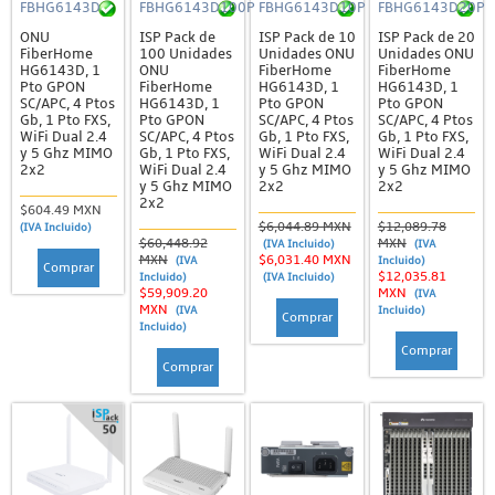
FBHG6143D
FBHG6143D100P
FBHG6143D10P
FBHG6143D20P
ONU
ISP Pack de
ISP Pack de 10
ISP Pack de 20
FiberHome
100 Unidades
Unidades ONU
Unidades ONU
HG6143D, 1
ONU
FiberHome
FiberHome
Pto GPON
FiberHome
HG6143D, 1
HG6143D, 1
SC/APC, 4 Ptos
HG6143D, 1
Pto GPON
Pto GPON
Gb, 1 Pto FXS,
Pto GPON
SC/APC, 4 Ptos
SC/APC, 4 Ptos
WiFi Dual 2.4
SC/APC, 4 Ptos
Gb, 1 Pto FXS,
Gb, 1 Pto FXS,
y 5 Ghz MIMO
Gb, 1 Pto FXS,
WiFi Dual 2.4
WiFi Dual 2.4
2x2
WiFi Dual 2.4
y 5 Ghz MIMO
y 5 Ghz MIMO
y 5 Ghz MIMO
2x2
2x2
2x2
$604.49 MXN
$6,044.89 MXN
$12,089.78
(IVA Incluido)
$60,448.92
MXN
(IVA Incluido)
(IVA
MXN
$6,031.40 MXN
(IVA
Incluido)
Comprar
$12,035.81
Incluido)
(IVA Incluido)
$59,909.20
MXN
(IVA
MXN
(IVA
Incluido)
Comprar
Incluido)
Comprar
Comprar