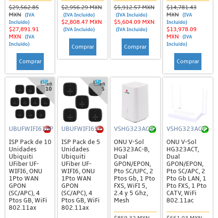
$29,562.85
$2,956.29 MXN
$5,912.57 MXN
$14,781.43
MXN
MXN
(IVA
(IVA Incluido)
(IVA Incluido)
(IVA
$2,808.47 MXN
$5,604.09 MXN
Incluido)
Incluido)
$27,891.91
$13,978.09
(IVA Incluido)
(IVA Incluido)
MXN
MXN
(IVA
(IVA
Incluido)
Incluido)
Comprar
Comprar
Comprar
Comprar
UBUFWIFI610P
UBUFWIFI65P
VSHG323ACB
VSHG323ACT
ISP Pack de 10
ISP Pack de 5
ONU V-Sol
ONU V-Sol
Unidades
Unidades
HG323AC-B,
HG323ACT,
Ubiquiti
Ubiquiti
Dual
Dual
UFiber UF-
UFiber UF-
GPON/EPON,
GPON/EPON,
WIFI6, ONU
WIFI6, ONU
Pto SC/UPC, 2
Pto SC/APC, 2
1Pto WAN
1Pto WAN
Ptos Gb, 1 Pto
Pto Gb LAN, 1
GPON
GPON
FXS, WiFI 5,
Pto FXS, 1 Pto
(SC/APC), 4
(SC/APC), 4
2.4 y 5 Ghz,
CATV, WiFi
Ptos GB, WiFi
Ptos GB, WiFi
Mesh
802.11ac
802.11ax
802.11ax