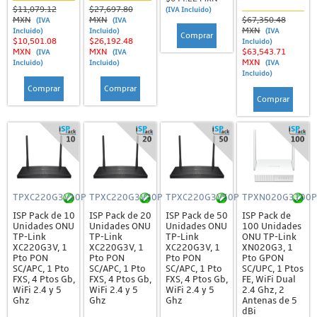
$11,079.12
$27,697.80
(IVA Incluido)
MXN
MXN
$67,350.48
(IVA
(IVA
MXN
Incluido)
Incluido)
(IVA
Comprar
$10,501.08
$26,192.48
Incluido)
MXN
MXN
$63,543.71
(IVA
(IVA
MXN
Incluido)
Incluido)
(IVA
Incluido)
Comprar
Comprar
Comprar
TPXC220G3V10P
TPXC220G3V20P
TPXC220G3V50P
TPXN020G3100P
ISP Pack de 10
ISP Pack de 20
ISP Pack de 50
ISP Pack de
Unidades ONU
Unidades ONU
Unidades ONU
100 Unidades
TP-Link
TP-Link
TP-Link
ONU TP-Link
XC220G3V, 1
XC220G3V, 1
XC220G3V, 1
XN020G3, 1
Pto PON
Pto PON
Pto PON
Pto GPON
SC/APC, 1 Pto
SC/APC, 1 Pto
SC/APC, 1 Pto
SC/UPC, 1 Ptos
FXS, 4 Ptos Gb,
FXS, 4 Ptos Gb,
FXS, 4 Ptos Gb,
FE, WiFi Dual
WiFi 2.4 y 5
WiFi 2.4 y 5
WiFi 2.4 y 5
2.4 Ghz, 2
Ghz
Ghz
Ghz
Antenas de 5
dBi