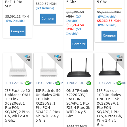
PoE, 1 Pto
5 Ghz
5 Ghz
$529.87 MXN
SFP+
(IVA Incluido)
$55,395.59
$5,539.56 MXN
$5,391.12 MXN
MXN
(IVA
(IVA Incluido)
Comprar
$5,262.58 MXN
(IVA Incluido)
Incluido)
$52,264.54
(IVA Incluido)
MXN
(IVA
Comprar
Incluido)
Comprar
Comprar
TPXC220G320P
TPXC220G350P
TPXC220G3V
TPXC220G3V100
ISP Pack de 20
ISP Pack de 50
ONU TP-Link
ISP Pack de
Unidades ONU
Unidades ONU
XC220G3V, 1
100 Unidades
TP-Link
TP-Link
Pto PON
ONU TP-Link
XC220G3, 1
XC220G3, 1
SC/APC, 1 Pto
XC220G3V, 1
Pto PON
Pto PON
FXS, 4 Ptos Gb,
Pto PON
SC/APC, 2 Ptos
SC/APC, 2 Ptos
WiFi 2.4 y 5
SC/APC, 1 Pto
Gb, WiFi 2.4 y
Gb, WiFi 2.4 y
Ghz
FXS, 4 Ptos Gb,
5 Ghz
5 Ghz
WiFi 2.4 y 5
Ghz
$644.22 MXN