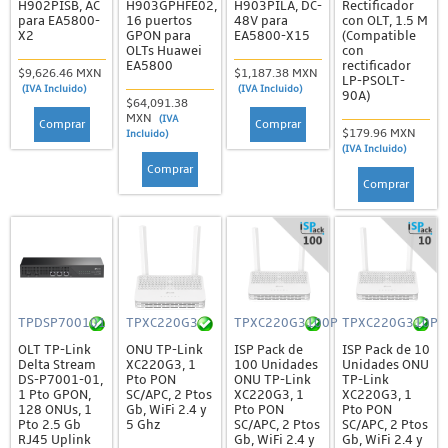
H902PISB, AC
H903GPHFE02,
H903PILA, DC-
Rectificador
para EA5800-
16 puertos
48V para
con OLT, 1.5 M
X2
GPON para
EA5800-X15
(Compatible
OLTs Huawei
con
EA5800
rectificador
$9,626.46 MXN
$1,187.38 MXN
LP-PSOLT-
(IVA Incluido)
(IVA Incluido)
90A)
$64,091.38
MXN
(IVA
Comprar
Comprar
$179.96 MXN
Incluido)
(IVA Incluido)
Comprar
Comprar
TPDSP700101
TPXC220G3
TPXC220G3100P
TPXC220G310P
OLT TP-Link
ONU TP-Link
ISP Pack de
ISP Pack de 10
Delta Stream
XC220G3, 1
100 Unidades
Unidades ONU
DS-P7001-01,
Pto PON
ONU TP-Link
TP-Link
1 Pto GPON,
SC/APC, 2 Ptos
XC220G3, 1
XC220G3, 1
128 ONUs, 1
Gb, WiFi 2.4 y
Pto PON
Pto PON
Pto 2.5 Gb
5 Ghz
SC/APC, 2 Ptos
SC/APC, 2 Ptos
RJ45 Uplink
Gb, WiFi 2.4 y
Gb, WiFi 2.4 y