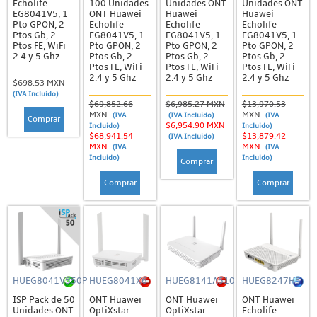
Echolife
100 Unidades
Unidades ONT
Unidades ONT
EG8041V5, 1
ONT Huawei
Huawei
Huawei
Pto GPON, 2
Echolife
Echolife
Echolife
Ptos Gb, 2
EG8041V5, 1
EG8041V5, 1
EG8041V5, 1
Ptos FE, WiFi
Pto GPON, 2
Pto GPON, 2
Pto GPON, 2
2.4 y 5 Ghz
Ptos Gb, 2
Ptos Gb, 2
Ptos Gb, 2
Ptos FE, WiFi
Ptos FE, WiFi
Ptos FE, WiFi
2.4 y 5 Ghz
2.4 y 5 Ghz
2.4 y 5 Ghz
$698.53 MXN
(IVA Incluido)
$69,852.66
$6,985.27 MXN
$13,970.53
MXN
MXN
(IVA
(IVA Incluido)
(IVA
Comprar
$6,954.90 MXN
Incluido)
Incluido)
$68,941.54
$13,879.42
(IVA Incluido)
MXN
MXN
(IVA
(IVA
Incluido)
Incluido)
Comprar
Comprar
Comprar
HUEG8041V550P
HUEG8041X6
HUEG8141A510
HUEG8247H5
ISP Pack de 50
ONT Huawei
ONT Huawei
ONT Huawei
Unidades ONT
OptiXstar
OptiXstar
Echolife