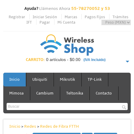
Ayuda?
Llámenos Ahora
55-78270052 y 53
Registrar
Iniciar Sesión
Marcas
Pagos Fijos
Trámites
IFT
Pagar
Mi Cuenta
CARRITO:
0 artículos - $0.00
(IVA Incluido)
PAGAR AHORA
Inicio
Ubiquiti
Mikrotik
TP-Link
Mimosa
Cambium
Teltonika
Contacto
Inicio
>
Redes
>
Redes de Fibra FTTH