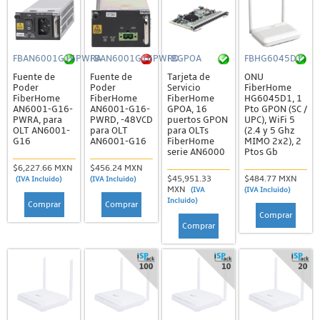
FBAN6001G16PWRA
FBAN6001G16PWRD
FBGPOA
FBHG6045D1
Fuente de
Fuente de
Tarjeta de
ONU
Poder
Poder
Servicio
FiberHome
FiberHome
FiberHome
FiberHome
HG6045D1, 1
AN6001-G16-
AN6001-G16-
GPOA, 16
Pto GPON (SC /
PWRA, para
PWRD, -48VCD
puertos GPON
UPC), WiFi 5
OLT AN6001-
para OLT
para OLTs
(2.4 y 5 Ghz
G16
AN6001-G16
FiberHome
MIMO 2x2), 2
serie AN6000
Ptos Gb
$6,227.66 MXN
$456.24 MXN
$45,951.33
$484.77 MXN
(IVA Incluido)
(IVA Incluido)
MXN
(IVA
(IVA Incluido)
Incluido)
Comprar
Comprar
Comprar
Comprar