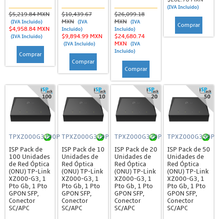
(IVA Incluido)
$5,219.84 MXN
$10,439.67
$26,099.18
MXN
MXN
(IVA Incluido)
(IVA
(IVA
Comprar
$4,958.84 MXN
Incluido)
Incluido)
$9,894.99 MXN
$24,680.74
(IVA Incluido)
MXN
(IVA Incluido)
(IVA
Incluido)
Comprar
Comprar
Comprar
TPXZ000G3100P
TPXZ000G310P
TPXZ000G320P
TPXZ000G350P
ISP Pack de
ISP Pack de 10
ISP Pack de 20
ISP Pack de 50
100 Unidades
Unidades de
Unidades de
Unidades de
de Red Óptica
Red Óptica
Red Óptica
Red Óptica
(ONU) TP-Link
(ONU) TP-Link
(ONU) TP-Link
(ONU) TP-Link
XZ000-G3, 1
XZ000-G3, 1
XZ000-G3, 1
XZ000-G3, 1
Pto Gb, 1 Pto
Pto Gb, 1 Pto
Pto Gb, 1 Pto
Pto Gb, 1 Pto
GPON SFP,
GPON SFP,
GPON SFP,
GPON SFP,
Conector
Conector
Conector
Conector
SC/APC
SC/APC
SC/APC
SC/APC