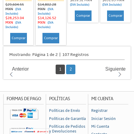
$859.32 MXN
$651.03 MXN
$29,604.55
$14,802.28
(IVA Incluido)
(IVA Incluido)
MXN
MXN
(IVA
(IVA
Incluido)
Incluido)
Comprar
Comprar
$28,253.04
$14,126.52
MXN
MXN
(IVA
(IVA
Incluido)
Incluido)
Comprar
Comprar
Mostrando: Página 1 de 2 | 107 Registros
Anterior
Siguiente
1
2
FORMAS DE PAGO
POLÍTICAS
MI CUENTA
Políticas de Envío
Registrar
Políticas de Garantía
Iniciar Sesión
Políticas de Pedidos
Mi Cuenta
y Devoluciones