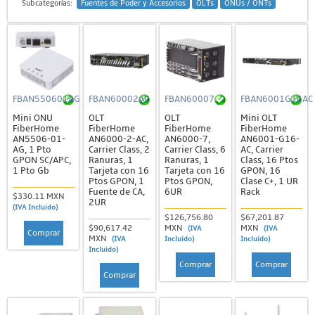
Subcategorías:
Fuentes de Poder y Accesorios
OLTs
ONUs / ONTs
FBAN550601AG
FBAN60002AC
FBAN60007
FBAN6001G16AC
Mini ONU
OLT
OLT
Mini OLT
FiberHome
FiberHome
FiberHome
FiberHome
AN5506-01-
AN6000-2-AC,
AN6000-7,
AN6001-G16-
AG, 1 Pto
Carrier Class, 2
Carrier Class, 6
AC, Carrier
GPON SC/APC,
Ranuras, 1
Ranuras, 1
Class, 16 Ptos
1 Pto Gb
Tarjeta con 16
Tarjeta con 16
GPON, 16
Ptos GPON, 1
Ptos GPON,
Clase C+, 1 UR
Fuente de CA,
6UR
Rack
$330.11 MXN
2UR
(IVA Incluido)
$126,756.80
$67,201.87
$90,617.42
MXN
MXN
(IVA
(IVA
Comprar
MXN
(IVA
Incluido)
Incluido)
Incluido)
Comprar
Comprar
Comprar