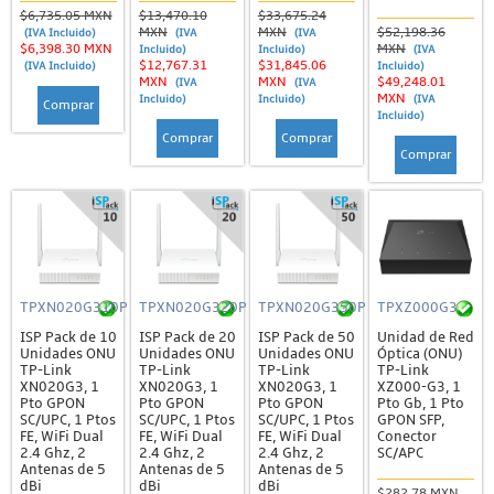
$6,735.05 MXN
$13,470.10
$33,675.24
MXN
MXN
$52,198.36
(IVA Incluido)
(IVA
(IVA
$6,398.30 MXN
MXN
Incluido)
Incluido)
(IVA
$12,767.31
$31,845.06
(IVA Incluido)
Incluido)
MXN
MXN
$49,248.01
(IVA
(IVA
MXN
Incluido)
Incluido)
(IVA
Comprar
Incluido)
Comprar
Comprar
Comprar
TPXN020G310P
TPXN020G320P
TPXN020G350P
TPXZ000G3
ISP Pack de 10
ISP Pack de 20
ISP Pack de 50
Unidad de Red
Unidades ONU
Unidades ONU
Unidades ONU
Óptica (ONU)
TP-Link
TP-Link
TP-Link
TP-Link
XN020G3, 1
XN020G3, 1
XN020G3, 1
XZ000-G3, 1
Pto GPON
Pto GPON
Pto GPON
Pto Gb, 1 Pto
SC/UPC, 1 Ptos
SC/UPC, 1 Ptos
SC/UPC, 1 Ptos
GPON SFP,
FE, WiFi Dual
FE, WiFi Dual
FE, WiFi Dual
Conector
2.4 Ghz, 2
2.4 Ghz, 2
2.4 Ghz, 2
SC/APC
Antenas de 5
Antenas de 5
Antenas de 5
dBi
dBi
dBi
$282.78 MXN