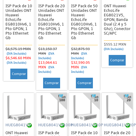
ISP Pack de 10
ISP Pack de 20
ISP Pack de 50
ONT Huawei
Unidades ONT
Unidades ONT
Unidades ONT
EchoLife
Huawei
Huawei
Huawei
EG8021V5,
EchoLife
EchoLife
EchoLife
GPON, Banda
EG8010Hv6, 1
EG8010Hv6, 1
EG8010Hv6, 1
Dual (2.4 y 5
Pto GPON, 1
Pto GPON, 1
Pto GPON, 1
Ghz), Conector
Pto Ethernet
Pto Ethernet
Pto Ethernet
SC/APC
Gb
Gb
Gb
$555.12 MXN
$6,575.19 MXN
$13,150.37
$32,875.93
(IVA Incluido)
MXN
MXN
(IVA Incluido)
(IVA
(IVA
$6,546.60 MXN
Incluido)
Incluido)
Comprar
$13,064.61
$32,590.05
(IVA Incluido)
MXN
MXN
(IVA
(IVA
Incluido)
Incluido)
Comprar
Comprar
Comprar
HUEG8041V5
HUEG8041V5100P
HUEG8041V510P
HUEG8041V520P
ONT Huawei
ISP Pack de
ISP Pack de 10
ISP Pack de 20