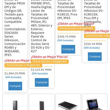
Tarjetas PROX
MIFARE IP65,
Tarjetas de
Tarjetas de
EM y de
Huella Digital,
Proximidad
Proximidad
Códigos QR,
Lector de
Hikvision DS-
Hikvision DS-
Teclado para
Tarjetas de
K1801E, Prox
K1801EK,
Contraseña,
Proximidad
EM, IP65
Prox EM y
Compatible
MiFare, RS-
Contraseña,
¡Obtén un Mejor Precio!
con
485, Interior y
IP65
Inicia Sesión o Regístrate
Controladores
Exterior,
¡Obtén un Mejor 
DSK2600
Requiere
Inicia Sesión o Re
Series
Panel de
$309.75 MXN
Hikvision,
Control de
(IVA Incluido)
Comunicación
Acceso Serie
$356.34 MXN
RS485 y
DS-K26 y DS-
(IVA Incluido)
Comprar
WIEGAND,
K27
IP65
Comprar
¡Obtén un Mejor Precio!
¡Obtén un Mejor Precio!
Inicia Sesión o Regístrate
Inicia Sesión o Regístrate
$1,515.81 MXN
$1,994.29 MXN
(IVA Incluido)
(IVA Incluido)
Comprar
Comprar