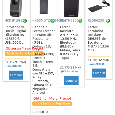
HKDSK1F820F
HKDSMDT20164GGLE
RLAYH6255BT
RLDR6255
Enrolador de
Handheld
Lector
Lector
Huella Digital
Lector Escaner
Rosslare
Enrolador
Hikvision DS-
De Mano Ultra
AYH6255BT,
Rosslare
K1F820-F,
Resistente
13.56 MHz,
DR6255, de
USB, 500 Dpi
(IP68),
Bluetooth
Escritorio,
Códigos 1D,
(BLE-ID),
MIFARE 13.56
¡Obtén un Mejor Precio!
2D, QR,
Mifare, Felica,
Mhz
Inicia Sesión o Regístrate
DATAMATRIX/
iClass, NFC y
Pantalla
Topaz
$1,705.42 MXN
Touch Screen
$1,317.91 MXN
(IVA Incluido)
5.5,
(IVA Incluido)
$1,473.28 MXN
Compatible
(IVA Incluido)
Comprar
con NFC e ISO,
Comprar
WiFi y
Comprar
Bluetooth,
Cámara de 12
Megapixel,
Android
¡Obtén un Mejor Precio!
Inicia Sesión o Regístrate
$17,860.64