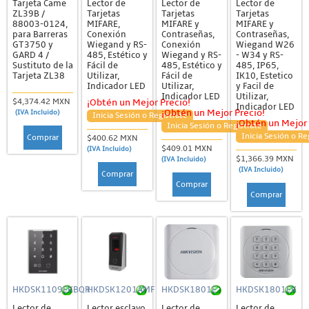
Tarjeta Came
Lector de
Lector de
Lector de
ZL39B /
Tarjetas
Tarjetas
Tarjetas
88003-0124,
MIFARE,
MIFARE y
MIFARE y
para Barreras
Conexión
Contraseñas,
Contraseñas,
GT3750 y
Wiegand y RS-
Conexión
Wiegand W26
GARD 4 /
485, Estético y
Wiegand y RS-
- W34 y RS-
Sustituto de la
Fácil de
485, Estético y
485, IP65,
Tarjeta ZL38
Utilizar,
Fácil de
IK10, Estetico
Indicador LED
Utilizar,
y Facil de
Indicador LED
Utilizar,
$4,374.42 MXN
¡Obtén un Mejor Precio!
Indicador LED
¡Obtén un Mejor Precio!
(IVA Incluido)
Inicia Sesión o Regístrate
¡Obtén un Mejor 
Inicia Sesión o Regístrate
Inicia Sesión o Re
Comprar
$400.62 MXN
$409.01 MXN
(IVA Incluido)
$1,366.39 MXN
(IVA Incluido)
(IVA Incluido)
Comprar
Comprar
Comprar
HKDSK1109EKBQR
HKDSK1201AMF
HKDSK1801E
HKDSK1801EK
Lector de
Lector esclavo
Lector de
Lector de