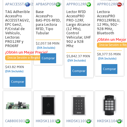
APACCESSTAGV2
APBASPOSRFID
APPRO12RF
APPRO12RFBLU
TAG Adherible
Base
Lector RFID
Lectora
AccessPro
AccessPro
AccessPRO
AccessPRO
ACCESSTAGV2,
BAS-POS-RFID,
PRO-12RF,
PRO12RFBLU,
EPC Gen2,
para Lectora
Largo Alcance
12 Mts, 902-
P/Cristal de
RFID, Tipo
(12 Mts),
928 MHz,
Vehículo,
Tubular
Control
Bluetooth
Lectoras
Vehicular, UHF
¡Obtén un Mejor 
PRO12RF y
902 a 928
$2,057.58 MXN
Inicia Sesión o Re
PRO6RF
Mhz
(IVA Incluido)
¡Obtén un Mejor Precio!
$8,377.55 MXN
$5,842.37 MXN
Inicia Sesión o Regístrate
Comprar
(IVA Incluido)
(IVA Incluido)
$43.82 MXN
Comprar
Comprar
(IVA Incluido)
Comprar
CA880030124
HKDSK1101M
HKDSK1101MK
HKDSK1104MK