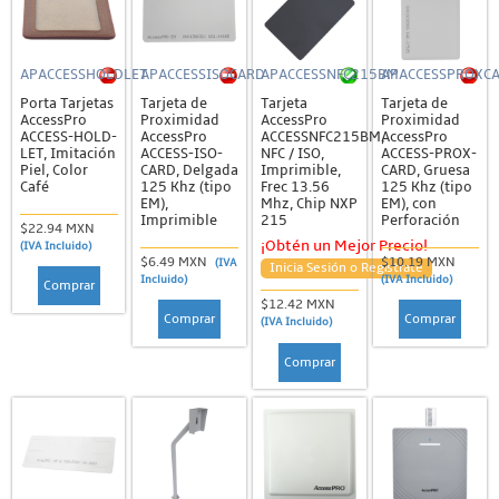
APACCESSHOLDLET
APACCESSISOCARD
APACCESSNFC215BM
APACCESSPROXC
Porta Tarjetas
Tarjeta de
Tarjeta
Tarjeta de
AccessPro
Proximidad
AccessPro
Proximidad
ACCESS-HOLD-
AccessPro
ACCESSNFC215BM,
AccessPro
LET, Imitación
ACCESS-ISO-
NFC / ISO,
ACCESS-PROX-
Piel, Color
CARD, Delgada
Imprimible,
CARD, Gruesa
Café
125 Khz (tipo
Frec 13.56
125 Khz (tipo
EM),
Mhz, Chip NXP
EM), con
Imprimible
215
Perforación
$22.94 MXN
¡Obtén un Mejor Precio!
(IVA Incluido)
$6.49 MXN
$10.19 MXN
(IVA
Inicia Sesión o Regístrate
Incluido)
(IVA Incluido)
Comprar
$12.42 MXN
Comprar
Comprar
(IVA Incluido)
Comprar