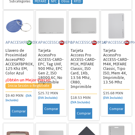
Subcategorías:
MIFARE
NFC
Otros
RFID
APACCESKFBPROX
APACCESSCARDEPC
APACCESSCARDM1K
APACCESSCARDM
Llavero de
Tarjeta
Tarjeta
Tarjeta
Proximidad
AccessPro
Acccess Pro
AccessPro
AccessPRO
ACCESS-CARD-
ACCESS-CARD-
ACCESS-CARD-
ACCESKFBPROX,
EPC, Tag UHF,
M1K, MIFARE
M4K, MIFARE
125 Khz EM,
900 Mhz, EPC
Classic, ISO
Classic, Tipo
Color Azul
Gen 2, ISO
Card, 1Kb,
ISO, Mem 4K,
18000 6C, No
13.56 Mhz,
Imprimible,
¡Obtén un Mejor Precio!
Imprimible
CR80,
13.56 Mhz
Inicia Sesión o Regístrate
Imprimible
$25.72 MXN
$35.68 MXN
$9.40 MXN
(IVA
$18.53 MXN
(IVA Incluido)
(IVA Incluido)
Incluido)
(IVA Incluido)
Comprar
Comprar
Comprar
Comprar