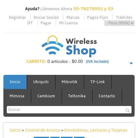
Ayuda?
Llámenos Ahora
55-78270052 y 53
Registrar
Iniciar Sesión
Marcas
Pagos Fijos
Trámites
IFT
Pagar
Mi Cuenta
CARRITO:
0 artículos - $0.00
(IVA Incluido)
PAGAR AHORA
Inicio
Ubiquiti
Mikrotik
TP-Link
Mimosa
Cambium
Teltonika
Contacto
Inicio
>
Control de Acceso
>
Enroladoras, Lectoras y Tarjetas