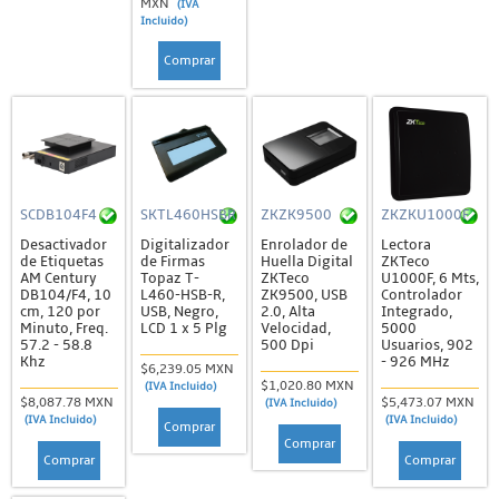
MXN
(IVA
Incluido)
Comprar
SCDB104F4
SKTL460HSBR
ZKZK9500
ZKZKU1000F
Desactivador
Digitalizador
Enrolador de
Lectora
de Etiquetas
de Firmas
Huella Digital
ZKTeco
AM Century
Topaz T-
ZKTeco
U1000F, 6 Mts,
DB104/F4, 10
L460-HSB-R,
ZK9500, USB
Controlador
cm, 120 por
USB, Negro,
2.0, Alta
Integrado,
Minuto, Freq.
LCD 1 x 5 Plg
Velocidad,
5000
57.2 - 58.8
500 Dpi
Usuarios, 902
Khz
- 926 MHz
$6,239.05 MXN
$1,020.80 MXN
(IVA Incluido)
$8,087.78 MXN
$5,473.07 MXN
(IVA Incluido)
(IVA Incluido)
(IVA Incluido)
Comprar
Comprar
Comprar
Comprar