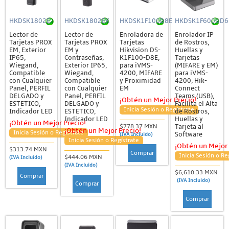
HKDSK1802E
HKDSK1802EK
HKDSK1F100D8E
HKDSK1F600UD6
Lector de
Lector de
Enroladora de
Enrolador IP
Tarjetas PROX
Tarjetas PROX
Tarjetas
de Rostros,
EM, Exterior
EM y
Hikvision DS-
Huellas y
IP65,
Contraseñas,
K1F100-D8E,
Tarjetas
Wiegand,
Exterior IP65,
para iVMS-
(MIFARE y EM)
Compatible
Wiegand,
4200, MIFARE
para iVMS-
con Cualquier
Compatible
y Proximidad
4200, Hik-
Panel, PERFIL
con Cualquier
EM
Connect
DELGADO y
Panel, PERFIL
Teams (USB),
¡Obtén un Mejor Precio!
ESTETICO,
DELGADO y
Facilita el Alta
Inicia Sesión o Regístrate
Indicador LED
ESTETICO,
de Rostros,
Indicador LED
Huellas y
¡Obtén un Mejor Precio!
Tarjeta al
$778.37 MXN
¡Obtén un Mejor Precio!
Inicia Sesión o Regístrate
Software
(IVA Incluido)
Inicia Sesión o Regístrate
¡Obtén un Mejor 
$313.74 MXN
Comprar
Inicia Sesión o Re
$444.06 MXN
(IVA Incluido)
(IVA Incluido)
$6,610.33 MXN
Comprar
(IVA Incluido)
Comprar
Comprar