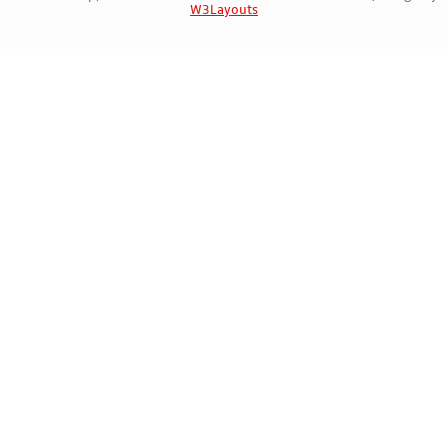
W3Layouts
Marca Registrada | 712276846