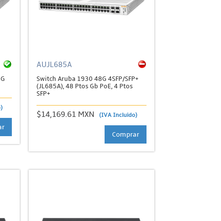
AUJL685A
4G
Switch Aruba 1930 48G 4SFP/SFP+
(JL685A), 48 Ptos Gb PoE, 4 Ptos
SFP+
)
$14,169.61 MXN
(IVA Incluido)
ar
Comprar