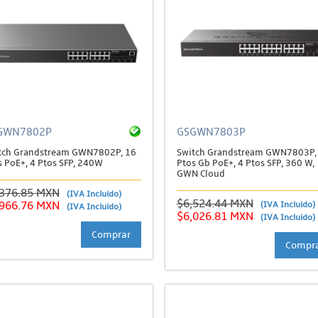
GWN7802P
GSGWN7803P
tch Grandstream GWN7802P, 16
Switch Grandstream GWN7803P,
s PoE+, 4 Ptos SFP, 240W
Ptos Gb PoE+, 4 Ptos SFP, 360 W,
GWN Cloud
,376.85 MXN
(IVA Incluido)
$6,524.44 MXN
,966.76 MXN
(IVA Incluido)
(IVA Incluido)
$6,026.81 MXN
(IVA Incluido)
Comprar
Compr