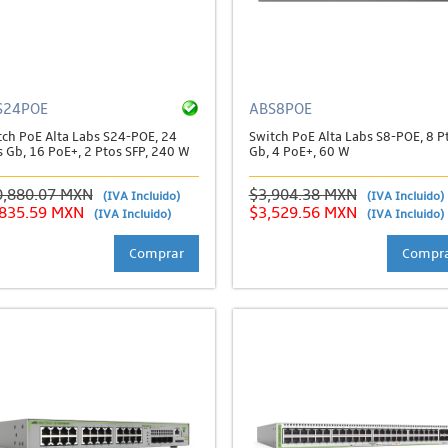
S24POE
ABS8POE
tch PoE Alta Labs S24-POE, 24
Switch PoE Alta Labs S8-POE, 8 P
s Gb, 16 PoE+, 2 Ptos SFP, 240 W
Gb, 4 PoE+, 60 W
0,880.07 MXN
$3,904.38 MXN
(IVA Incluido)
(IVA Incluido)
,835.59 MXN
$3,529.56 MXN
(IVA Incluido)
(IVA Incluido)
Comprar
Compr