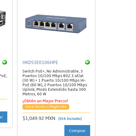
HKDS3E0106HPE
Switch PoE+, No Administrable, 3
PoE,
Puertos 10/100 Mbps 802.3 af/at
(30 W) + 1 Puerto 10/100 Mbps Hi-
PoE (60 W), 2 Puertos 10/100 Mbps
Uplink, Modo Extendido hasta 300
Metros, 60 W
¡Obtén un Mejor Precio!
Inicia Sesión o Regístrate
ar
$1,049.92 MXN
(IVA Incluido)
Comprar