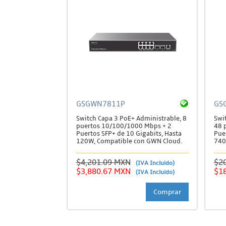
GSGWN7811P
GS
Switch Capa 3 PoE+ Administrable, 8
Swi
puertos 10/100/1000 Mbps + 2
48 
Puertos SFP+ de 10 Gigabits, Hasta
Pue
120W, Compatible con GWN Cloud.
740
$4,201.09 MXN
$2
(IVA Incluido)
$3,880.67 MXN
$1
(IVA Incluido)
Comprar