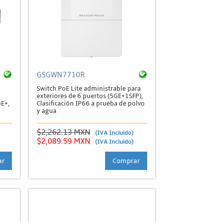
GSGWN7710R
Switch PoE Lite administrable para
exteriores de 6 puertos (5GE+1SFP),
E+,
Clasificación IP66 a prueba de polvo
y agua
$2,262.13 MXN
(IVA Incluido)
$2,089.59 MXN
(IVA Incluido)
ar
Comprar