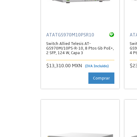
ATATGS970M10PSR10
AT
Switch Allied Telesis AT-
Swit
GS970M/10PS-R-10, 8 Ptos Gb PoE+,
GS9
2 SFP, 124 W, Capa 3
4 Pt
$13,310.00 MXN
$2
(IVA Incluido)
Comprar