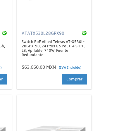
ATATX530L28GPX90
Switch PoE Allied Telesis AT-X530L-
Gb,
28GPX-90, 24 Ptos Gb PoE+, 4 SFP+,
L3, Apilable, 740W, Fuente
Redundante
$63,660.00 MXN
)
(IVA Incluido)
ar
Comprar