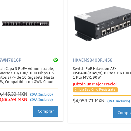
GWN7816P
HKAEMS8400RJ458
tch Capa 3 PoE+ Administrable,
Switch PoE Hikvision AE-
puertos 10/100/1000 Mbps + 6
MS8400(RJ45/8), 8 Ptos 10/100 
rtos SFP+ de 10 Gigabits, Hasta
1 Pto MVR, 90W
W, Compatible con GWN Cloud.
¡Obtén un Mejor Precio!
Inicia Sesión o Regístrate
0,445.33 MXN
(IVA Incluido)
8,885.94 MXN
(IVA Incluido)
$4,953.71 MXN
(IVA Incluido)
Comprar
Compr