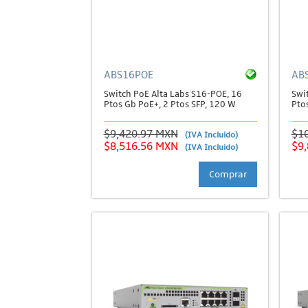
ABS16POE
AB
Switch PoE Alta Labs S16-POE, 16
Swi
Ptos Gb PoE+, 2 Ptos SFP, 120 W
Pto
$9,420.97 MXN
$1
(IVA Incluido)
$8,516.56 MXN
$9
(IVA Incluido)
Comprar