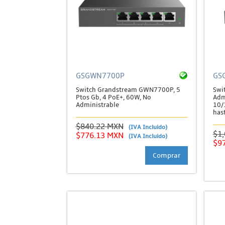
GSGWN7700P
GS
Switch Grandstream GWN7700P, 5
Swi
Ptos Gb, 4 PoE+, 60W, No
Adm
Administrable
10/
has
$840.22 MXN
(IVA Incluido)
$1
$776.13 MXN
(IVA Incluido)
$9
Comprar