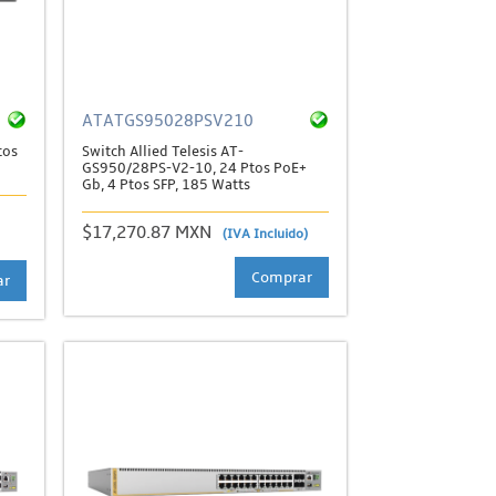
ATATGS95028PSV210
tos
Switch Allied Telesis AT-
GS950/28PS-V2-10, 24 Ptos PoE+
Gb, 4 Ptos SFP, 185 Watts
$17,270.87 MXN
(IVA Incluido)
Comprar
ar