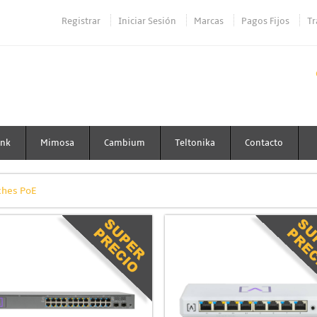
Registrar
Iniciar Sesión
Marcas
Pagos Fijos
Tr
ink
Mimosa
Cambium
Teltonika
Contacto
ches PoE