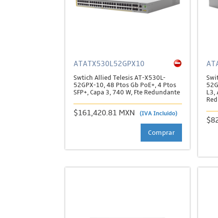
ATATX530L52GPX10
AT
Swtich Allied Telesis AT-X530L-
Swi
52GPX-10, 48 Ptos Gb PoE+, 4 Ptos
52G
SFP+, Capa 3, 740 W, Fte Redundante
L3,
Red
$161,420.81 MXN
(IVA Incluido)
$8
Comprar