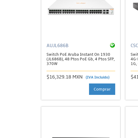
AUJL686B
CS
Switch PoE Aruba Instant On 1930
Swi
(JL686B), 48 Ptos PoE Gb, 4 Ptos SFP,
4G-E
370W
1G, 
$16,329.18 MXN
$4
(IVA Incluido)
Comprar