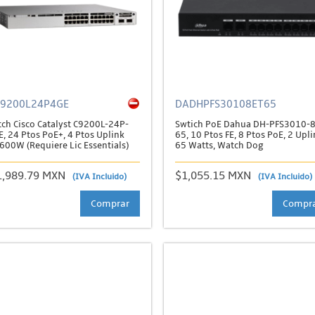
C9200L24P4GE
DADHPFS30108ET65
tch Cisco Catalyst C9200L-24P-
Swtich PoE Dahua DH-PFS3010-
, 24 Ptos PoE+, 4 Ptos Uplink
65, 10 Ptos FE, 8 Ptos PoE, 2 Upli
600W (Requiere Lic Essentials)
65 Watts, Watch Dog
1,989.79 MXN
$1,055.15 MXN
(IVA Incluido)
(IVA Incluido)
Comprar
Compr