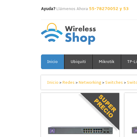
Ayuda?
Llámenos Ahora
55-78270052 y 53
Inicio
Ubiquiti
Mikrotik
TP-L
Inicio
>
Redes
>
Networking
>
Switches
>
Swit