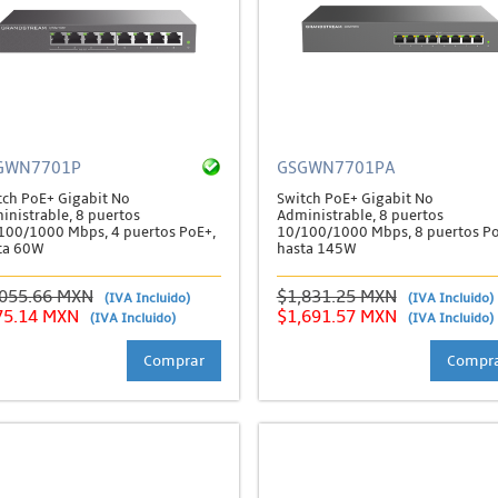
GWN7701P
GSGWN7701PA
tch PoE+ Gigabit No
Switch PoE+ Gigabit No
inistrable, 8 puertos
Administrable, 8 puertos
100/1000 Mbps, 4 puertos PoE+,
10/100/1000 Mbps, 8 puertos Po
ta 60W
hasta 145W
,055.66 MXN
$1,831.25 MXN
(IVA Incluido)
(IVA Incluido)
75.14 MXN
$1,691.57 MXN
(IVA Incluido)
(IVA Incluido)
Comprar
Compr