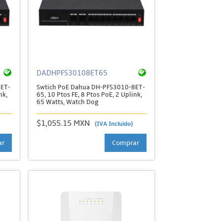
DADHPFS30108ET65
8ET-
Swtich PoE Dahua DH-PFS3010-8ET-
nk,
65, 10 Ptos FE, 8 Ptos PoE, 2 Uplink,
65 Watts, Watch Dog
$1,055.15 MXN
(IVA Incluido)
ar
Comprar