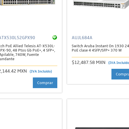
ATX530L52GPX90
AUJL684A
tch PoE Allied Telesis AT-X530L-
Switch Aruba Instant On 1930 2
PX-90, 48 Ptos Gb PoE+, 4 SFP+,
PoE clase 4 4SFP/SFP+ 370 W
 Apilable, 740W, Fuente
undante
$12,487.58 MXN
(IVA Incluido
2,144.42 MXN
(IVA Incluido)
Compr
Comprar