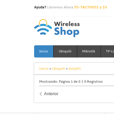
Ayuda?
Llámenos Ahora
55-78270052 y 53
Inicio
Ubiquiti
Mikrotik
TP-L
Inicio
>
Ubiquiti
>
AmpliFi
Mostrando: Página 1 de 0 | 0 Registros
Anterior