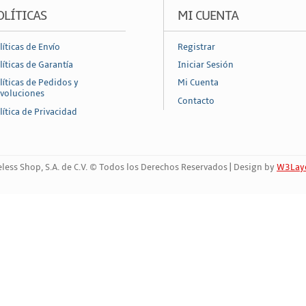
OLÍTICAS
MI CUENTA
líticas de Envío
Registrar
líticas de Garantía
Iniciar Sesión
líticas de Pedidos y
Mi Cuenta
voluciones
Contacto
lítica de Privacidad
less Shop, S.A. de C.V. © Todos los Derechos Reservados | Design by
W3Lay
Marca Registrada | 809458823