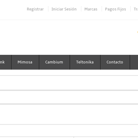
Registrar
Iniciar Sesión
Marcas
Pagos Fijos
Tr
ink
Mimosa
Cambium
Teltonika
Contacto