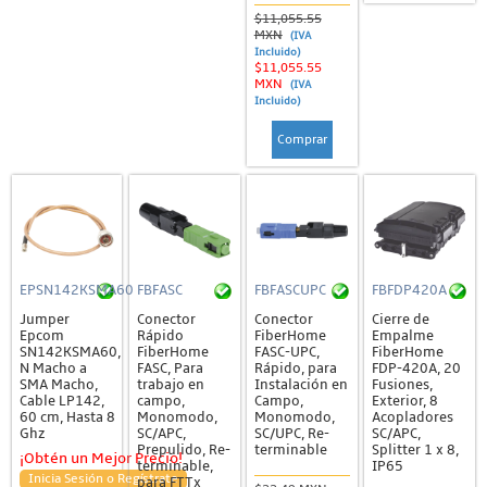
$11,055.55
MXN
(IVA
Incluido)
$11,055.55
MXN
(IVA
Incluido)
Comprar
EPSN142KSMA60
FBFASC
FBFASCUPC
FBFDP420A
Jumper
Conector
Conector
Cierre de
Epcom
Rápido
FiberHome
Empalme
SN142KSMA60,
FiberHome
FASC-UPC,
FiberHome
N Macho a
FASC, Para
Rápido, para
FDP-420A, 20
SMA Macho,
trabajo en
Instalación en
Fusiones,
Cable LP142,
campo,
Campo,
Exterior, 8
60 cm, Hasta 8
Monomodo,
Monomodo,
Acopladores
Ghz
SC/APC,
SC/UPC, Re-
SC/APC,
Prepulido, Re-
terminable
Splitter 1 x 8,
¡Obtén un Mejor Precio!
terminable,
IP65
Inicia Sesión o Regístrate
para FTTx