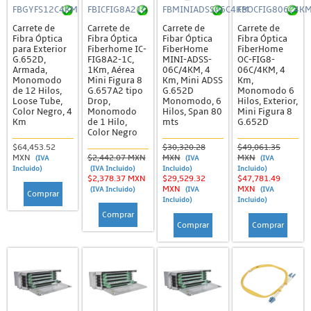
FBGYFS12C4KM
FBICFIG8A21C
FBMINIADSS06C4KM
FBOCFIG806C4K
Carrete de
Carrete de
Carrete de
Carrete de
Fibra Óptica
Fibra Óptica
Fibar Óptica
Fibra Óptica
para Exterior
Fiberhome IC-
FiberHome
FiberHome
G.652D,
FIG8A2-1C,
MINI-ADSS-
OC-FIG8-
Armada,
1Km, Aérea
06C/4KM, 4
06C/4KM, 4
Monomodo
Mini Figura 8
Km, Mini ADSS
Km,
de 12 Hilos,
G.657A2 tipo
G.652D
Monomodo 6
Loose Tube,
Drop,
Monomodo, 6
Hilos, Exterior,
Color Negro, 4
Monomodo
Hilos, Span 80
Mini Figura 8
Km
de 1 Hilo,
mts
G.652D
Color Negro
$64,453.52
$30,320.28
$49,061.35
MXN
$2,442.07 MXN
MXN
MXN
(IVA
(IVA
(IVA
Incluido)
(IVA Incluido)
Incluido)
Incluido)
$2,378.37 MXN
$29,529.32
$47,781.49
MXN
MXN
(IVA Incluido)
(IVA
(IVA
Comprar
Incluido)
Incluido)
Comprar
Comprar
Comprar