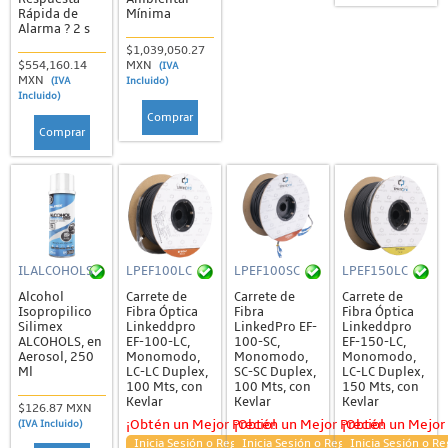
Rápida de
Mínima
Alarma ? 2 s
$1,039,050.27
$554,160.14
MXN
(IVA
MXN
(IVA
Incluido)
Incluido)
Comprar
Comprar
ILALCOHOLS
LPEF100LC
LPEF100SC
LPEF150LC
Alcohol
Carrete de
Carrete de
Carrete de
Isopropilico
Fibra Óptica
Fibra
Fibra Óptica
Silimex
Linkeddpro
LinkedPro EF-
Linkeddpro
ALCOHOLS, en
EF-100-LC,
100-SC,
EF-150-LC,
Aerosol, 250
Monomodo,
Monomodo,
Monomodo,
Ml
LC-LC Duplex,
SC-SC Duplex,
LC-LC Duplex,
100 Mts, con
100 Mts, con
150 Mts, con
Kevlar
Kevlar
Kevlar
$126.87 MXN
¡Obtén un Mejor Precio!
¡Obtén un Mejor Precio!
¡Obtén un Mejor 
(IVA Incluido)
Inicia Sesión o Regístrate
Inicia Sesión o Regístrate
Inicia Sesión o Re