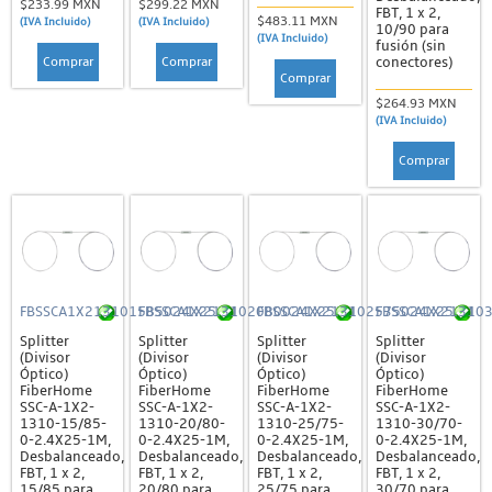
$233.99 MXN
$299.22 MXN
FBT, 1 x 2,
$483.11 MXN
(IVA Incluido)
(IVA Incluido)
10/90 para
(IVA Incluido)
fusión (sin
Comprar
Comprar
conectores)
Comprar
$264.93 MXN
(IVA Incluido)
Comprar
FBSSCA1X213101585024X251M
FBSSCA1X213102080024X251M
FBSSCA1X213102575024X251M
FBSSCA1X21310
Splitter
Splitter
Splitter
Splitter
(Divisor
(Divisor
(Divisor
(Divisor
Óptico)
Óptico)
Óptico)
Óptico)
FiberHome
FiberHome
FiberHome
FiberHome
SSC-A-1X2-
SSC-A-1X2-
SSC-A-1X2-
SSC-A-1X2-
1310-15/85-
1310-20/80-
1310-25/75-
1310-30/70-
0-2.4X25-1M,
0-2.4X25-1M,
0-2.4X25-1M,
0-2.4X25-1M,
Desbalanceado,
Desbalanceado,
Desbalanceado,
Desbalanceado,
FBT, 1 x 2,
FBT, 1 x 2,
FBT, 1 x 2,
FBT, 1 x 2,
15/85 para
20/80 para
25/75 para
30/70 para