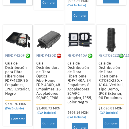
$923.25 MXN
Comprar
(IVA Incluido)
Comprar
FBFDP420F
FBFDP430D
FBFDP440A
FBFITOSC220JA1
Caja de
Caja
Caja de
Caja de
Distribución
Distribuidora
Distribución
Distribución
para Fibra
de Fibra
de Fibra
de Fibra
FiberHome
Óptica
FiberHome
FiberHome
FDP-420F, 96
FiberHome
FDP-440A, 24
FITOSC-220J-
Empalmes,
FDP-430D, 48
Empalmes, 8
A104, Vertical,
IP65, Exterior,
Empalmes, 16
Acopladores
Tipo Domo,
Negro
Acopladores
SC/APC
IP68 Exterior,
SC/APC, IP68
simplex, IP55,
96 Empalmes
Color Negro
$776.76 MXN
$1,488.73 MXN
$1,026.81 MXN
(IVA Incluido)
$696.16 MXN
(IVA Incluido)
(IVA Incluido)
(IVA Incluido)
Comprar
Comprar
Comprar
Comprar