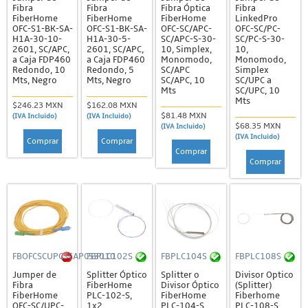
Fibra
Fibra
Fibra Óptica
Fibra
FiberHome
FiberHome
FiberHome
LinkedPro
OFC-S1-BK-SA-
OFC-S1-BK-SA-
OFC-SC/APC-
OFC-SC/PC-
H1A-30-10-
H1A-30-5-
SC/APC-S-30-
SC/PC-S-30-
2601, SC/APC,
2601, SC/APC,
10, Simplex,
10,
a Caja FDP460
a Caja FDP460
Monomodo,
Monomodo,
Redondo, 10
Redondo, 5
SC/APC
Simplex
Mts, Negro
Mts, Negro
SC/APC, 10
SC/UPC a
Mts
SC/UPC, 10
Mts
$246.23 MXN
$162.08 MXN
$81.48 MXN
(IVA Incluido)
(IVA Incluido)
$68.35 MXN
(IVA Incluido)
(IVA Incluido)
Comprar
Comprar
Comprar
Comprar
FBOFCSCUPCSCAPCS3010
FBPLC102S
FBPLC104S
FBPLC108S
Jumper de
Splitter Óptico
Splitter o
Divisor Optico
Fibra
FiberHome
Divisor Óptico
(Splitter)
FiberHome
PLC-102-S,
FiberHome
Fiberhome
OFC-SC/UPC-
1x2,
PLC-104-S,
PLC-108-S,