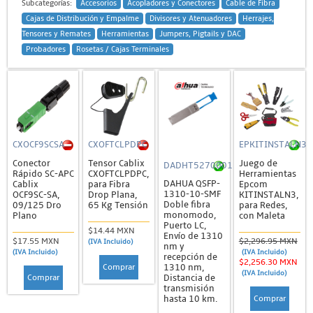
Subcategorías:
Accesorios
Acopladores y Conectores
Cable de Fibra
Cajas de Distribución y Empalme
Divisores y Atenuadores
Herrajes,
Tensores y Remates
Herramientas
Jumpers, Pigtails y DAC
Probadores
Rosetas / Cajas Terminales
CXOCF9SCSA
CXOFTCLPDPC
EPKITINSTALN3
Conector
Tensor Cablix
Juego de
DADHT5270001
Rápido SC-APC
CXOFTCLPDPC,
Herramientas
DAHUA QSFP-
Cablix
para Fibra
Epcom
1310-10-SMF
OCF9SC-SA,
Drop Plana,
KITINSTALN3,
Doble fibra
09/125 Dro
65 Kg Tensión
para Redes,
monomodo,
Plano
con Maleta
Puerto LC,
$14.44 MXN
Envío de 1310
$17.55 MXN
$2,296.95 MXN
(IVA Incluido)
nm y
(IVA Incluido)
(IVA Incluido)
recepción de
$2,256.30 MXN
Comprar
1310 nm,
(IVA Incluido)
Comprar
Distancia de
transmisión
Comprar
hasta 10 km.