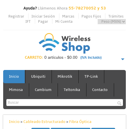
Ayuda?
Llámenos Ahora
55-78270052 y 53
Registrar
Iniciar Sesión
Marcas
Pagos Fijos
Trámites
IFT
Pagar
Mi Cuenta
CARRITO:
0 artículos - $0.00
(IVA Incluido)
PAGAR AHORA
Inicio
Ubiquiti
Mikrotik
TP-Link
Mimosa
Cambium
Teltonika
Contacto
Inicio
>
Cableado Estructurado
>
Fibra Óptica