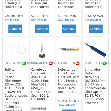
fusión (sin
fusión (sin
fusión (sin
fusión (sin
conectores)
conectores)
conectores)
conectores)
$286.08 MXN
$265.15 MXN
$267.16 MXN
$268.72 MXN
(IVA Incluido)
(IVA Incluido)
(IVA Incluido)
(IVA Incluido)
Comprar
Comprar
Comprar
Comprar
FBSSCA1X21310595024X251M
FIFABASU12FOS100
FLFIBERLERT
FLQUICKCLEAN25
Splitter
Carrete de
Detector de
Limpiador
(Divisor
Fibra FAB-
Fibra Fluke
Fluke
Óptico)
ASU-12FO-
FiberLert, para
Networks
FiberHome
S100, 3 Km,
Fibra Mono y
QUICKCLEAN-
SSC-A-1X2-
Mini ADSS
Multimodo,
2.5-1P, para
1310-5/95-0-
(ASU), 12
850 a 1625
Conectores de
2.4X25-1M,
Hilos, G.652D,
nm, UPC/APC
Fibra Óptica
Desbalanceado,
Span 100, 2
SC, ST, FC Y
FBT, 1 x 2,
FRP.MDPE
E2000, 2500
$3,254.72 MXN
5/95 para
Procesos
(IVA Incluido)
fusión (sin
$20,483.26
conectores)