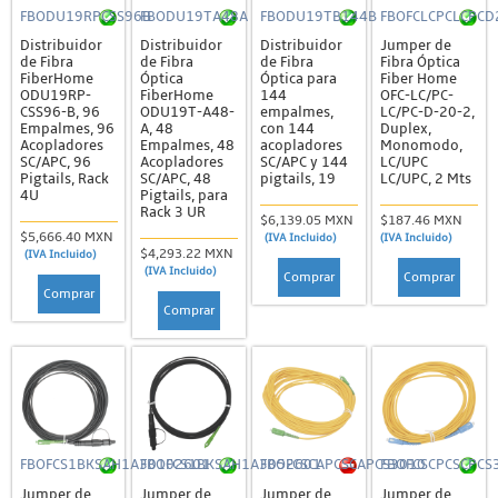
FBODU19RPCSS96B
FBODU19TA48A
FBODU19TB144B
FBOFCLCPCLCPCD
Distribuidor
Distribuidor
Distribuidor
Jumper de
de Fibra
de Fibra
de Fibra
Fibra Óptica
FiberHome
Óptica
Óptica para
Fiber Home
ODU19RP-
FiberHome
144
OFC-LC/PC-
CSS96-B, 96
ODU19T-A48-
empalmes,
LC/PC-D-20-2,
Empalmes, 96
A, 48
con 144
Duplex,
Acopladores
Empalmes, 48
acopladores
Monomodo,
SC/APC, 96
Acopladores
SC/APC y 144
LC/UPC
Pigtails, Rack
SC/APC, 48
pigtails, 19
LC/UPC, 2 Mts
4U
Pigtails, para
Rack 3 UR
$6,139.05 MXN
$187.46 MXN
$5,666.40 MXN
(IVA Incluido)
(IVA Incluido)
$4,293.22 MXN
(IVA Incluido)
(IVA Incluido)
Comprar
Comprar
Comprar
Comprar
FBOFCS1BKSAH1A30102601
FBOFCS1BKSAH1A3052601
FBOFCSCAPCSCAPCS3010
FBOFCSCPCSCPCS
Jumper de
Jumper de
Jumper de
Jumper de