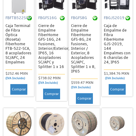
FBFTB522SCA
FBGFS16G
FBGFS8G
FBGJS2019
Caja Terminal
Cierre de
Cierre de
Caja de
de Fibra
Empalme
Empalme
Empalme de
Óptica
FiberHome
FiberHome
Fibra
(Roseta)
GFS-16G, 24
GFS-8G, 24
FiberHome
Fiberhome
Fusiones,
fusiones,
GJS-2019,
FTB-522-SCA,
Interior/Exterior,
Interior /
144
8 acopladores
IP65, 16
Exterior, 8
Empalmes con
SC/APC, 24
Acopladores
Acopladores
6 charolas de
Empalmes
SC/APC y
SC/APC,
24, IP65
Splitter 1 x 16
Splitter 1 x 8,
IP65
$252.46 MXN
$1,384.76 MXN
$738.02 MXN
(IVA Incluido)
(IVA Incluido)
$559.47 MXN
(IVA Incluido)
(IVA Incluido)
Comprar
Comprar
Comprar
Comprar