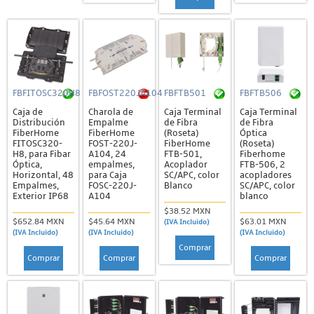
FBFITOSC320H8
FBFOST220JA104
FBFTB501
FBFTB506
Caja de
Charola de
Caja Terminal
Caja Terminal
Distribución
Empalme
de Fibra
de Fibra
FiberHome
FiberHome
(Roseta)
Óptica
FITOSC320-
FOST-220J-
FiberHome
(Roseta)
H8, para Fibar
A104, 24
FTB-501,
Fiberhome
Óptica,
empalmes,
Acoplador
FTB-506, 2
Horizontal, 48
para Caja
SC/APC, color
acopladores
Empalmes,
FOSC-220J-
Blanco
SC/APC, color
Exterior IP68
A104
blanco
$38.52 MXN
$652.84 MXN
$45.64 MXN
$63.01 MXN
(IVA Incluido)
(IVA Incluido)
(IVA Incluido)
(IVA Incluido)
Comprar
Comprar
Comprar
Comprar