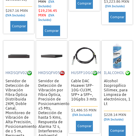
MXN
$3,223.86 MXN
(IVA
Comprar
Incluido)
(IVA Incluido)
$267.16 MXN
$19,236.45
MXN
(IVA Incluido)
(IVA
Comprar
Incluido)
Comprar
Comprar
HKDSQFV0202
HKDSQFV0502
HUSFP10GCU3M
ILALCOHOL
Servidor de
Servidor de
Cable DAC
Alcohol
Detección de
Detección de
Huawei SFP-
Isopropílico
Vibración
Vibración por
10G-CU3M,
Silimex, para
Fibra Óptica
Fibra Óptica,
SFP+ a SFP+,
Limpieza de
Distribuida
Precisión de
10Gpbs 3 mts
electrónicos, 1
2KM, Doble
Posicionamiento
Lt
Canal,
±5 Mts,
$1,486.55 MXN
Monitoreo de
Detección de
$228.14 MXN
(IVA Incluido)
Vibración de
hasta 5 Kms,
(IVA Incluido)
Alta Precisión,
Respuesta de
Comprar
Posicionamiento
Alarma ?2 s,
Comprar
de ± 5 m,
Interferencia
Respuesta
Ambiental