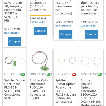
SC/APC-S-30-
Balanceado
PLC, 1 x 4,
tipo PLC, 1x8,
10, Simplex,
(50/50), Sin
para Fusión
para fusión,
Monomodo,
Conectores
(sin
no incouye
SC/UPC a
conectores)
conectores
SC/APC, 10
$161.85 MXN
Mts
$215.28 MXN
$190.57 MXN
(IVA Incluido)
(IVA Incluido)
(IVA Incluido)
$77.70 MXN
Comprar
(IVA Incluido)
Comprar
Comprar
Comprar
FBPLC108SCAPC
FBPLC116SCAPC
FBPLC208S
FBSSCA1X21310
Splitter Óptico
Splitter Óptico
Splitter o
Splitter
FiberHome
FiberHome
Divisor Óptico
(Divisor
PLC-108-
PLC-116-
FiberHome
Óptico)
SCAPC, 1x8
SCAPC, 1x16
PLC-208-S,
FiberHome
Conectores
Conectores
PLC,2 x 8, para
SSC-A-1X2-
SC/APC
SC/APC
Fusión (sin
1310-10/90-
conectores)
0-2.4X25-1M,
Desbalanceado,