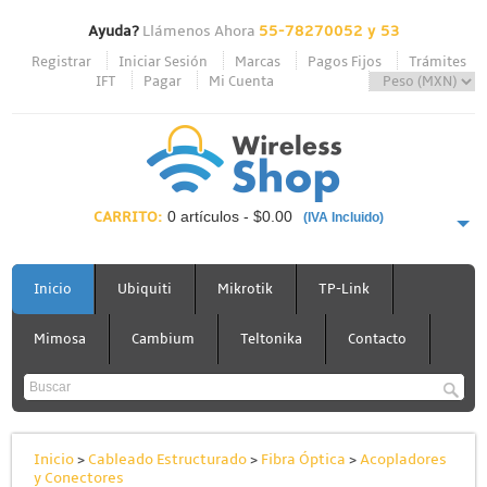
Ayuda?
Llámenos Ahora
55-78270052 y 53
Registrar
Iniciar Sesión
Marcas
Pagos Fijos
Trámites
IFT
Pagar
Mi Cuenta
CARRITO:
0 artículos - $0.00
(IVA Incluido)
PAGAR AHORA
Inicio
Ubiquiti
Mikrotik
TP-Link
Mimosa
Cambium
Teltonika
Contacto
Inicio
>
Cableado Estructurado
>
Fibra Óptica
>
Acopladores
y Conectores