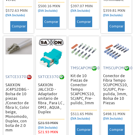
$500.16 MXN
$397.07 MXN
$572.63 MXN
$359.81 MXN
(IVA Incluido)
(IVA Incluido)
(IVA Incluido)
(IVA Incluido)
Comprar
Comprar
Comprar
Comprar
TMSCAPCMCS10
TMSCUPCMCS10
Kit de 10
Conector de
SXTCE337010
SXTCE337014
Piezas de
Fibra Tempo
SAXXON
SAXXON
Conector
SCUPCMCS10,
JC4PS2DBG -
JALC3CD -
Tempo
SC/UPC, Pre-
Bolsa de 10
Adaptador
SCAPCMCS10,
pulida, 3mm,
piezas
unitario de
SC/APC, Pre-
Bolsa de 10
/Conector de
fibra , Para LC ,
pulido, 3mm
Piezas
fibra lc, Color
OM3 , AQUA ,
beige,
Duplex
$511.65 MXN
$498.31 MXN
Monomodo,
(IVA Incluido)
(IVA Incluido)
Duplex, con
$21.93 MXN
bota de 2.0
(IVA Incluido)
Comprar
Comprar
mm
$21.93 MXN