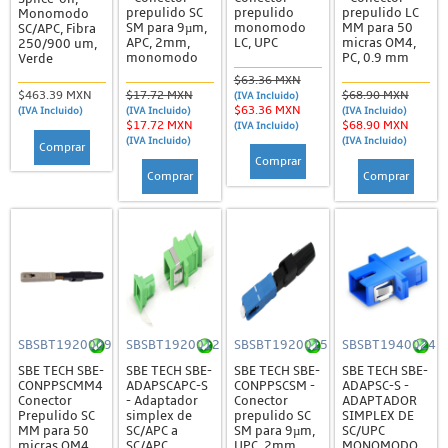
prepulido SC
prepulido
prepulido LC
Monomodo
SM para 9µm,
monomodo
MM para 50
SC/APC, Fibra
APC, 2mm,
LC, UPC
micras OM4,
250/900 um,
monomodo
PC, 0.9 mm
Verde
$63.36 MXN
$17.72 MXN
$68.90 MXN
$463.39 MXN
(IVA Incluido)
$63.36 MXN
(IVA Incluido)
(IVA Incluido)
(IVA Incluido)
$17.72 MXN
$68.90 MXN
(IVA Incluido)
(IVA Incluido)
(IVA Incluido)
Comprar
Comprar
Comprar
Comprar
SBSBT1920009
SBSBT1920012
SBSBT1920015
SBSBT1940024
SBE TECH SBE-
SBE TECH SBE-
SBE TECH SBE-
SBE TECH SBE-
CONPPSCMM4
ADAPSCAPC-S
CONPPSCSM -
ADAPSC-S -
Conector
- Adaptador
Conector
ADAPTADOR
Prepulido SC
simplex de
prepulido SC
SIMPLEX DE
MM para 50
SC/APC a
SM para 9µm,
SC/UPC
micras OM4,
SC/APC
UPC, 2mm,
MONOMODO