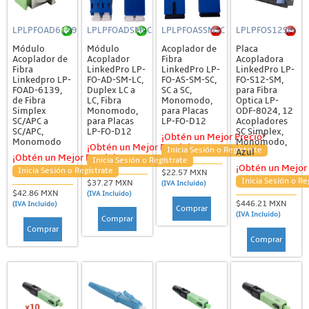
LPLPFOAD6139
LPLPFOADSMLC
LPLPFOASSMSC
LPLPFOS12SM
Módulo
Módulo
Acoplador de
Placa
Acoplador de
Acoplador
Fibra
Acopladora
Fibra
LinkedPro LP-
LinkedPro LP-
LinkedPro LP-
Linkedpro LP-
FO-AD-SM-LC,
FO-AS-SM-SC,
FO-S12-SM,
FOAD-6139,
Duplex LC a
SC a SC,
para Fibra
de Fibra
LC, Fibra
Monomodo,
Optica LP-
Simplex
Monomodo,
para Placas
ODF-8024, 12
SC/APC a
para Placas
LP-FO-D12
Acopladores
SC/APC,
LP-FO-D12
SC Simplex,
¡Obtén un Mejor Precio!
Monomodo
Monomodo,
¡Obtén un Mejor Precio!
Inicia Sesión o Regístrate
Azul
¡Obtén un Mejor Precio!
Inicia Sesión o Regístrate
¡Obtén un Mejor 
Inicia Sesión o Regístrate
$22.57 MXN
Inicia Sesión o Re
$37.27 MXN
(IVA Incluido)
$42.86 MXN
(IVA Incluido)
$446.21 MXN
(IVA Incluido)
Comprar
(IVA Incluido)
Comprar
Comprar
Comprar