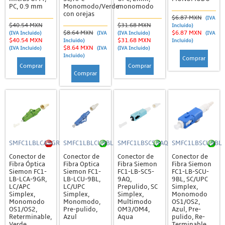
PC, 0.9 mm
Monomodo/Verde
monomodo
con orejas
$6.87 MXN
(IVA
$40.54 MXN
$31.68 MXN
Incluido)
$8.64 MXN
$6.87 MXN
(IVA Incluido)
(IVA
(IVA Incluido)
(IVA
$40.54 MXN
$31.68 MXN
Incluido)
Incluido)
$8.64 MXN
(IVA Incluido)
(IVA
(IVA Incluido)
Incluido)
Comprar
Comprar
Comprar
Comprar
SMFC1LBLCA9GR
SMFC1LBLCU9BL
SMFC1LBSC59AQ
SMFC1LBSCU9BL
Conector de
Conector de
Conector de
Conector de
Fibra Óptica
Fibra Optica
Fibra Siemon
Fibra Siemon
Siemon FC1-
Siemon FC1-
FC1-LB-SC5-
FC1-LB-SCU-
LB-LCA-9GR,
LB-LCU-9BL,
9AQ,
9BL, SC/UPC
LC/APC
LC/UPC
Prepulido, SC
Simplex,
Simplex,
Simplex,
Simplex,
Monomodo
Monomodo
Monomodo,
Multimodo
OS1/OS2,
OS1/OS2,
Pre-pulido,
OM3/OM4,
Azul, Pre-
Reterminable,
Azul
Aqua
pulido, Re-
Verde
Terminable