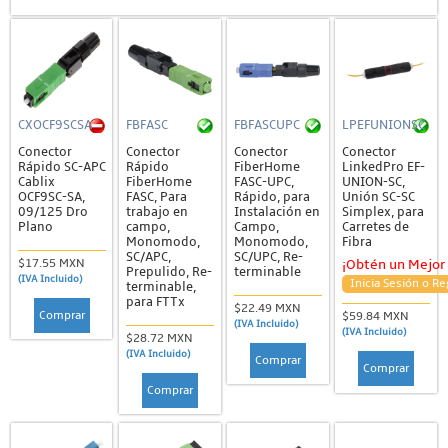
CXOCF9SCSA
FBFASC
FBFASCUPC
LPEFUNIONSC
Conector
Conector
Conector
Conector
Rápido SC-APC
Rápido
FiberHome
LinkedPro EF-
Cablix
FiberHome
FASC-UPC,
UNION-SC,
OCF9SC-SA,
FASC, Para
Rápido, para
Unión SC-SC
09/125 Dro
trabajo en
Instalación en
Simplex, para
Plano
campo,
Campo,
Carretes de
Monomodo,
Monomodo,
Fibra
SC/APC,
SC/UPC, Re-
$17.55 MXN
¡Obtén un Mejor 
Prepulido, Re-
terminable
(IVA Incluido)
Inicia Sesión o Re
terminable,
para FTTx
$22.49 MXN
Comprar
$59.84 MXN
(IVA Incluido)
(IVA Incluido)
$28.72 MXN
(IVA Incluido)
Comprar
Comprar
Comprar