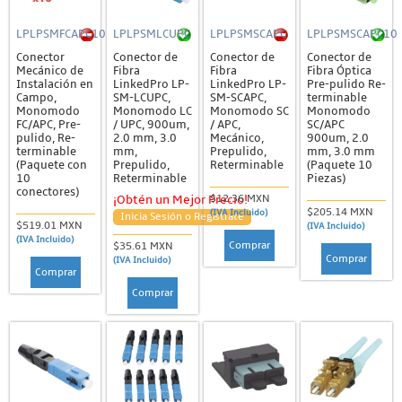
LPLPSMFCAPC10
LPLPSMLCUPC
LPLPSMSCAPC
LPLPSMSCAPC10
Conector
Conector de
Conector de
Conector de
Mecánico de
Fibra
Fibra
Fibra Óptica
Instalación en
LinkedPro LP-
LinkedPro LP-
Pre-pulido Re-
Campo,
SM-LCUPC,
SM-SCAPC,
terminable
Monomodo
Monomodo LC
Monomodo SC
Monomodo
FC/APC, Pre-
/ UPC, 900um,
/ APC,
SC/APC
pulido, Re-
2.0 mm, 3.0
Mecánico,
900um, 2.0
terminable
mm,
Prepulido,
mm, 3.0 mm
(Paquete con
Prepulido,
Reterminable
(Paquete 10
10
Reterminable
Piezas)
conectores)
$12.36 MXN
¡Obtén un Mejor Precio!
$205.14 MXN
(IVA Incluido)
Inicia Sesión o Regístrate
$519.01 MXN
(IVA Incluido)
(IVA Incluido)
Comprar
$35.61 MXN
Comprar
(IVA Incluido)
Comprar
Comprar