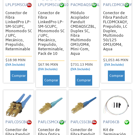
LPLPSMSCUPC
LPLPSMSCUPC10
PACMDAQSCZBL
PAFLCDMCXAQY
Conector de
Conector de
Módulo
Conector de
Fibra
Fibra
Acoplador
Fibra Panduit
LinkedPro LP-
LinkedPro LP-
Panduit
FLCDMCXAQY,
SM-SCUPC,
SM-SCUPC,
CMDAQSCZBL,
Prepulido, LC
Monomodo SC
Monomodo SC
Duplex SC,
Duplex,
/ UPC,
/ UPC,
Fibra
Multimodo
Mecánico,
Mecánico,
Multimodo
50/125
Prepulido,
Prepulido,
OM3/OM4,
OM3/OM4,
Reterminable
Reterminable,
Mini-Com,
Aqua
Pack de 10
Aqua
$18.98 MXN
$1,053.46 MXN
$67.96 MXN
$731.13 MXN
(IVA Incluido)
(IVA Incluido)
(IVA Incluido)
(IVA Incluido)
Comprar
Comprar
Comprar
Comprar
PAFLCDSCBUY
PAFLCSMCXAQY
PAFLCSSCBUY
PAFO6CB
Conector de
Conector de
Conector de
Kit de
Fibra Panduit
Fibra Óptica
Fibra Panduit
Terminación