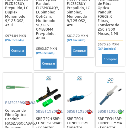
FLCDSCBUY,
Panduit
FLCSSCBUY,
de Fibra
Prepulido, LC
FLCSMCXAQY,
Prepulido, LC
Óptica
Duplex,
LC Simplex
Simplex,
Panduit
Monomodo
OptiCam,
Monomodo
FO6CB, 6
9/125 OS2,
Multimodo
9/125 OS2,
Fibras,
Azul
50/125
Azul
Convierte de
OM3/OM4,
250 a 900
Pre-pulido,
Micras, 1 Mt
$974.84 MXN
$617.70 MXN
Aqua
(IVA Incluido)
(IVA Incluido)
$670.26 MXN
$503.37 MXN
(IVA Incluido)
Comprar
Comprar
(IVA Incluido)
Comprar
Comprar
PAFSCS29SOCA9AG
Conector de
SBSBT1920001
SBSBT1920003
SBSBT1920004
Fibra Óptica
SBE TECH SBE-
SBE TECH
SBE TECH SBE-
Panduit
CONPPSCSMAPC
CONPPLCSM -
CONPPLCMM4
FSCS2/9SOCA9AG,
- Conector
Conector
- Conector
Splice-on,