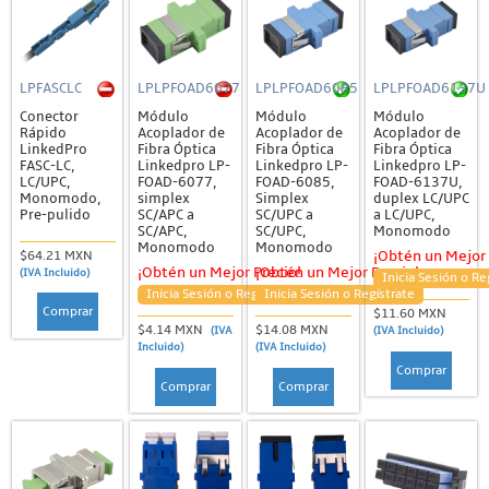
LPFASCLC
LPLPFOAD6077
LPLPFOAD6085
LPLPFOAD6137U
Conector
Módulo
Módulo
Módulo
Rápido
Acoplador de
Acoplador de
Acoplador de
LinkedPro
Fibra Óptica
Fibra Óptica
Fibra Óptica
FASC-LC,
Linkedpro LP-
Linkedpro LP-
Linkedpro LP-
LC/UPC,
FOAD-6077,
FOAD-6085,
FOAD-6137U,
Monomodo,
simplex
Simplex
duplex LC/UPC
Pre-pulido
SC/APC a
SC/UPC a
a LC/UPC,
SC/APC,
SC/UPC,
Monomodo
Monomodo
Monomodo
$64.21 MXN
¡Obtén un Mejor 
¡Obtén un Mejor Precio!
¡Obtén un Mejor Precio!
(IVA Incluido)
Inicia Sesión o Re
Inicia Sesión o Regístrate
Inicia Sesión o Regístrate
Comprar
$11.60 MXN
$4.14 MXN
$14.08 MXN
(IVA
(IVA Incluido)
Incluido)
(IVA Incluido)
Comprar
Comprar
Comprar