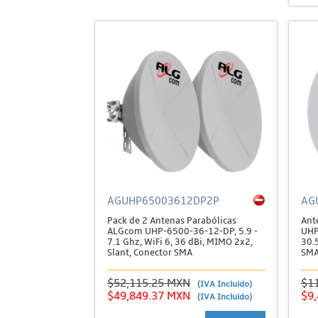
AGUHP65003612DP2P
AG
Pack de 2 Antenas Parabólicas
Ant
ALGcom UHP-6500-36-12-DP, 5.9 -
UHP
7.1 Ghz, WiFi 6, 36 dBi, MIMO 2x2,
30.
Slant, Conector SMA
SM
$52,115.25 MXN
$1
(IVA Incluido)
$49,849.37 MXN
$9
(IVA Incluido)