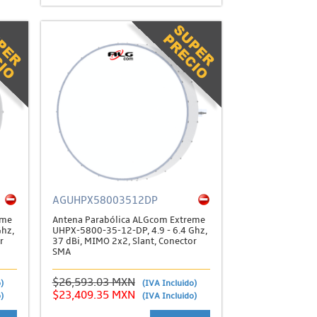
AGUHPX58003512DP
eme
Antena Parabólica ALGcom Extreme
Ghz,
UHPX-5800-35-12-DP, 4.9 - 6.4 Ghz,
r
37 dBi, MIMO 2x2, Slant, Conector
SMA
$26,593.03 MXN
)
(IVA Incluido)
$23,409.35 MXN
)
(IVA Incluido)