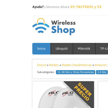
Ayuda?
Llámenos Ahora
55-78270052 y 53
Inicio
Ubiquiti
Mikrotik
TP-L
Inicio
>
Redes
>
Redes Inalámbicas
>
Enlaces
Subcategorías:
11, 60 Ghz y Otras Frecuencias
2.4 Ghz