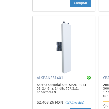
Comprar
ALSPAN2S1401
CB
Antena Sectorial Altai SP.AN-2S14-
Ant
01, 2.4 Ghz, 14 dBi, 70º, 2x2,
300
Conectores N
17 
con
$2,403.26 MXN
(IVA Incluido)
$6