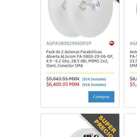
AGPA58002906DP2P
AG
Pack de 2 Antenas Parabólicas
Ant
Abierta ALGcom PA-5800-29-06-DP,
PA-
4.9 - 6.2 Ghz, 28.5 dBi, MIMO 2x2,
33.
Slant, Conector SMA
SM
$9,043.55 MXN
$6
(IVA Incluido)
$6,400.05 MXN
$5
(IVA Incluido)
Comprar