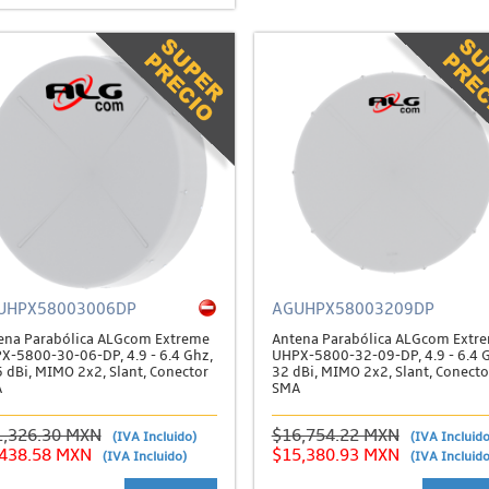
UHPX58003006DP
AGUHPX58003209DP
ena Parabólica ALGcom Extreme
Antena Parabólica ALGcom Extr
X-5800-30-06-DP, 4.9 - 6.4 Ghz,
UHPX-5800-32-09-DP, 4.9 - 6.4 
5 dBi, MIMO 2x2, Slant, Conector
32 dBi, MIMO 2x2, Slant, Conecto
A
SMA
1,326.30 MXN
$16,754.22 MXN
(IVA Incluido)
(IVA Incluido
,438.58 MXN
$15,380.93 MXN
(IVA Incluido)
(IVA Incluido