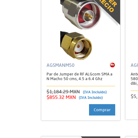
AGSMANM50
AG
Par de Jumper de RF ALGcom SMA a
Ant
N Macho 50 cms, 4.5 a 6.4 Ghz
580
dBi
$1,184.29 MXN
(IVA Incluido)
$5
$855.32 MXN
(IVA Incluido)
Comprar