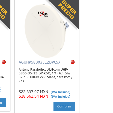
AGUHP58003512DPC5X
Antena Parabólica ALGcom UHP-
5800-35-12-DP-C5X, 4.9 - 6.4 Ghz,
SMA
37 dBi, MIMO 2x2, Slant, para B5x y
C5x
)
$22,337.97 MXN
(IVA Incluido)
)
$18,562.54 MXN
(IVA Incluido)
ar
Comprar