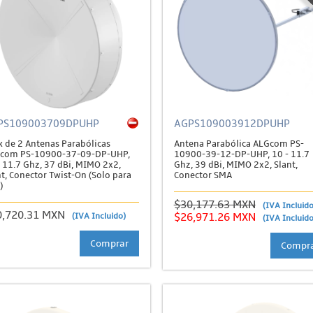
PS109003709DPUHP
AGPS109003912DPUHP
k de 2 Antenas Parabólicas
Antena Parabólica ALGcom PS-
com PS-10900-37-09-DP-UHP,
10900-39-12-DP-UHP, 10 - 11.7
- 11.7 Ghz, 37 dBi, MIMO 2x2,
Ghz, 39 dBi, MIMO 2x2, Slant,
t, Conector Twist-On (Solo para
Conector SMA
)
$30,177.63 MXN
(IVA Incluido
0,720.31 MXN
(IVA Incluido)
$26,971.26 MXN
(IVA Incluido
Comprar
Compr