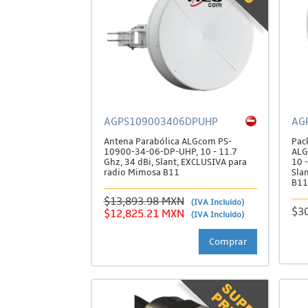
AGPS109003406DPUHP
AG
Antena Parabólica ALGcom PS-
Pac
10900-34-06-DP-UHP, 10 - 11.7
ALG
Ghz, 34 dBi, Slant, EXCLUSIVA para
10 
radio Mimosa B11
Slan
B11
$13,893.98 MXN
(IVA Incluido)
$3
$12,825.21 MXN
(IVA Incluido)
Comprar