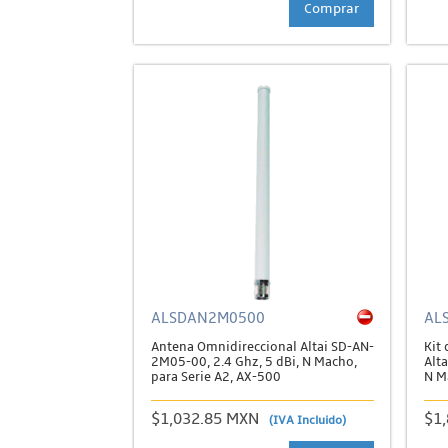
Comprar
ALSDAN2M0500
AL
Antena Omnidireccional Altai SD-AN-
Kit
2M05-00, 2.4 Ghz, 5 dBi, N Macho,
Alt
para Serie A2, AX-500
N M
$1,032.85 MXN
$1
(IVA Incluido)