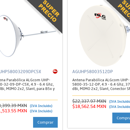
UHP58003209DPC5X
AGUHP58003512DP
ena Parabólica ALGcom UHP-
Antena Parabólica ALGcom UHP-
0-32-09-DP-C5X, 4.9 - 6.4 Ghz,
5800-35-12-DP, 4.9 - 6.4 Ghz, 37
Bi, MIMO 2x2, Slant, para B5x y
dBi, MIMO 2x2, Slant, Conector 
$22,337.97 MXN
(IVA Incluido
3,399.39 MXN
(IVA Incluido)
$18,562.54 MXN
(IVA Incluido
1,513.55 MXN
(IVA Incluido)
Compr
Comprar