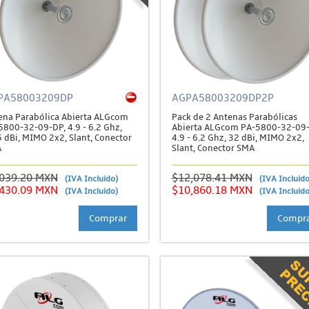
PA58003209DP
AGPA58003209DP2P
ena Parabólica Abierta ALGcom
Pack de 2 Antenas Parabólicas
5800-32-09-DP, 4.9 - 6.2 Ghz,
Abierta ALGcom PA-5800-32-09-
5 dBi, MIMO 2x2, Slant, Conector
4.9 - 6.2 Ghz, 32 dBi, MIMO 2x2,
A
Slant, Conector SMA
,039.20 MXN
$12,078.41 MXN
(IVA Incluido)
(IVA Incluido
,430.09 MXN
$10,860.18 MXN
(IVA Incluido)
(IVA Incluido
Comprar
Compr