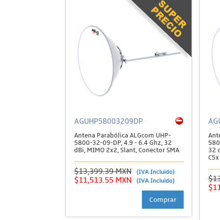
AGUHP58003209DP
AG
Antena Parabólica ALGcom UHP-
Ant
5800-32-09-DP, 4.9 - 6.4 Ghz, 32
580
dBi, MIMO 2x2, Slant, Conector SMA
32 d
C5x
$13,399.39 MXN
(IVA Incluido)
$1
$11,513.55 MXN
(IVA Incluido)
$1
Comprar