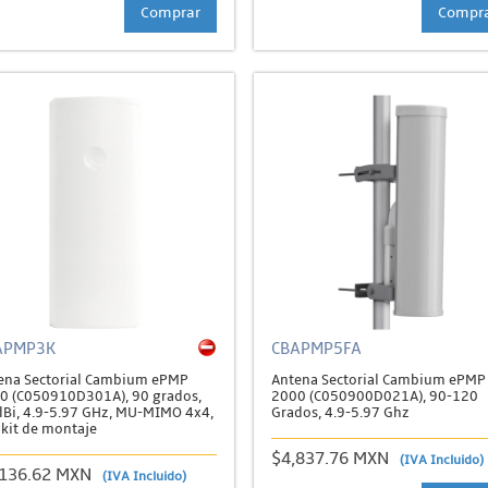
Comprar
Compr
APMP3K
CBAPMP5FA
ena Sectorial Cambium ePMP
Antena Sectorial Cambium ePMP
0 (C050910D301A), 90 grados,
2000 (C050900D021A), 90-120
dBi, 4.9-5.97 GHz, MU-MIMO 4x4,
Grados, 4.9-5.97 Ghz
 kit de montaje
$4,837.76 MXN
(IVA Incluido)
,136.62 MXN
(IVA Incluido)