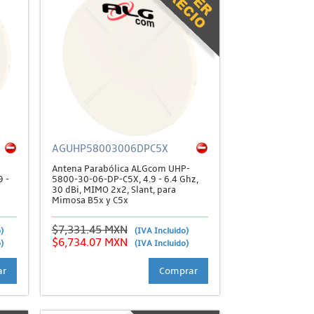
AGUHP58003006DPC5X
Antena Parabólica ALGcom UHP-
 -
5800-30-06-DP-C5X, 4.9 - 6.4 Ghz,
30 dBi, MIMO 2x2, Slant, para
Mimosa B5x y C5x
$7,331.45 MXN
)
(IVA Incluido)
$6,734.07 MXN
)
(IVA Incluido)
ar
Comprar