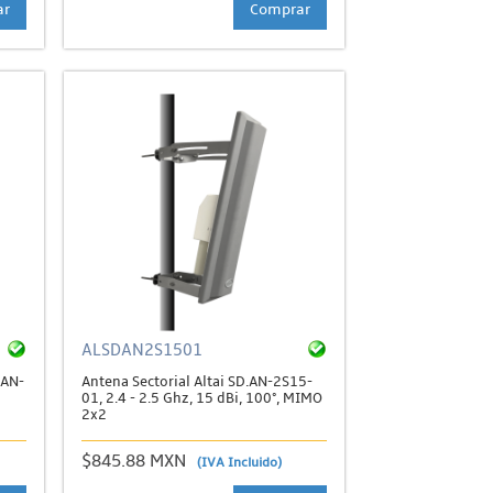
ar
Comprar
ALSDAN2S1501
.AN-
Antena Sectorial Altai SD.AN-2S15-
01, 2.4 - 2.5 Ghz, 15 dBi, 100°, MIMO
2x2
$845.88 MXN
(IVA Incluido)