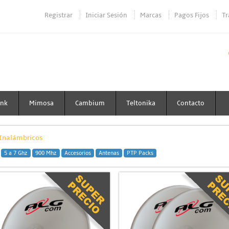
Registrar
Iniciar Sesión
Marcas
Pagos Fijos
Tr
ink
Mimosa
Cambium
Teltonika
Contacto
 Inalámbricos
5 a 7 Ghz
900 Mhz
Accesorios
Antenas
PTP Packs