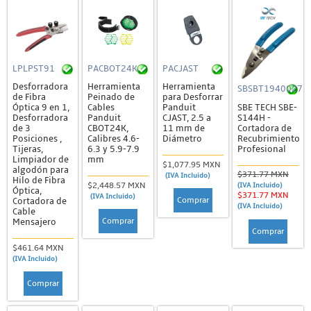
LPLPST91
PACBOT24K
PACJAST
Desforradora
Herramienta
Herramienta
SBSBT1940027
de Fibra
Peinado de
para Desforrar
SBE TECH SBE-
Óptica 9 en 1,
Cables
Panduit
S144H -
Desforradora
Panduit
CJAST, 2.5 a
Cortadora de
de 3
CBOT24K,
11 mm de
Recubrimiento
Posiciones ,
Calibres 4.6-
Diámetro
Profesional
Tijeras,
6.3 y 5.9-7.9
Limpiador de
mm
$1,077.95 MXN
algodón para
$371.77 MXN
(IVA Incluido)
Hilo de Fibra
$2,448.57 MXN
(IVA Incluido)
Óptica,
$371.77 MXN
(IVA Incluido)
Comprar
Cortadora de
(IVA Incluido)
Cable
Comprar
Mensajero
Comprar
$461.64 MXN
(IVA Incluido)
Comprar