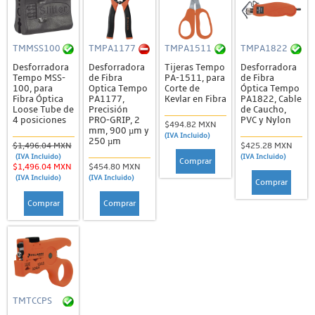
TMMSS100
TMPA1177
TMPA1511
TMPA1822
Desforradora
Desforradora
Tijeras Tempo
Desforradora
Tempo MSS-
de Fibra
PA-1511, para
de Fibra
100, para
Optica Tempo
Corte de
Óptica Tempo
Fibra Óptica
PA1177,
Kevlar en Fibra
PA1822, Cable
Loose Tube de
Precisión
de Caucho,
4 posiciones
PRO-GRIP, 2
PVC y Nylon
$494.82 MXN
mm, 900 µm y
(IVA Incluido)
250 µm
$1,496.04 MXN
$425.28 MXN
(IVA Incluido)
(IVA Incluido)
Comprar
$1,496.04 MXN
$454.80 MXN
(IVA Incluido)
(IVA Incluido)
Comprar
Comprar
Comprar
TMTCCPS