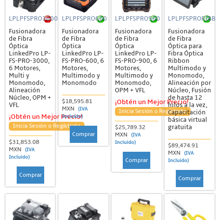
LPLPFSPRO3000
LPLPFSPRO600
LPLPFSPRO900
LPLPFSPRORIBB
Fusionadora
Fusionadora
Fusionadora
Fusionadora
de Fibra
de Fibra
de Fibra
de Fibra
Óptica
Óptica
Óptica
Óptica para
LinkedPro LP-
LinkedPro LP-
LinkedPro LP-
Fibra Óptica
FS-PRO-3000,
FS-PRO-600, 6
FS-PRO-900, 6
Ribbon
6 Motores,
Motores,
Motores,
Multimodo y
Multi y
Multimodo y
Multimodo y
Monomodo,
Monomodo,
Monomodo
Monomodo,
Alineación por
Alineación
OPM + VFL
Núcleo, Fusión
Núcleo, OPM +
de hasta 12
$18,595.81
¡Obtén un Mejor Precio!
VFL
hilos a la vez,
MXN
(IVA
Inicia Sesión o Regístrate
Capacitación
¡Obtén un Mejor Precio!
Incluido)
básica virtual
Inicia Sesión o Regístrate
gratuita
$25,789.32
Comprar
MXN
(IVA
$31,853.08
Incluido)
$89,474.91
MXN
(IVA
MXN
(IVA
Incluido)
Comprar
Incluido)
Comprar
Comprar