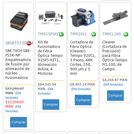
TM915FSKIT1
TM920CL
TMFCL100
Kit de
Cortadora de
Cleaver
SBSBT5720004
Fusionadora
Fibra Optica
(Cortadora de
SBE TECH SBE-
de Fibra
(Cleaver)
Precisión)
FS3K-NP -
Óptica Tempo
Tempo 920CL,
para Fibra
Empalmadora
915FS-KIT1,
3 Pasos, 48K
Óptica Tempo
de fusión por
Alineación
Cortes, 250,
FCL100, de
alineación de
Activa, 4
900 µm y 3
Campo
núcleo ,
Motores
mm
Fusionadora
$4,264.87 MXN
$84,545.94
$8,403.14 MXN
(IVA Incluido)
$17,259.07
MXN
(IVA
(IVA Incluido)
MXN
(IVA
Incluido)
Comprar
Incluido)
Comprar
$17,259.07
Comprar
MXN
(IVA
Incluido)
Comprar