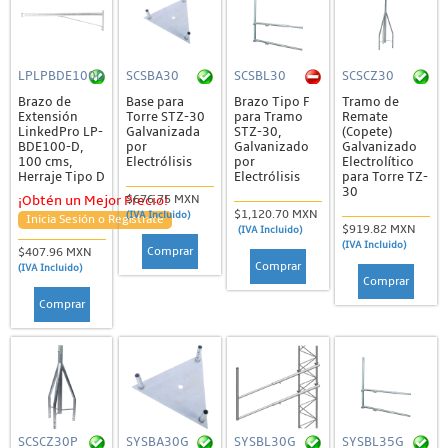
LPLPBDE100D
SCSBA30
SCSBL30
SCSCZ30
Brazo de
Base para
Brazo Tipo F
Tramo de
Extensión
Torre STZ-30
para Tramo
Remate
LinkedPro LP-
Galvanizada
STZ-30,
(Copete)
BDE100-D,
por
Galvanizado
Galvanizado
100 cms,
Electrólisis
por
Electrolítico
Herraje Tipo D
Electrólisis
para Torre TZ-
30
$676.75 MXN
¡Obtén un Mejor Precio!
$1,120.70 MXN
(IVA Incluido)
Inicia Sesión o Regístrate
$919.82 MXN
(IVA Incluido)
(IVA Incluido)
Comprar
$407.96 MXN
Comprar
(IVA Incluido)
Comprar
Comprar
SCSCZ30P
SYSBA30G
SYSBL30G
SYSBL35G