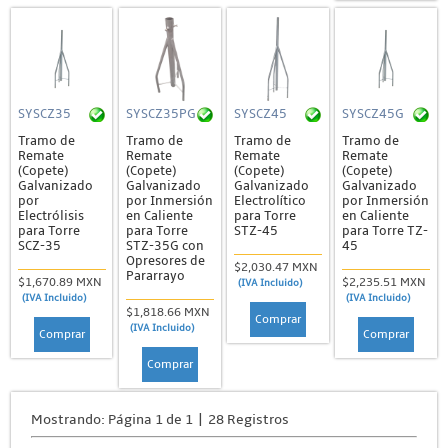
SYSCZ35
SYSCZ35PG
SYSCZ45
SYSCZ45G
Tramo de
Tramo de
Tramo de
Tramo de
Remate
Remate
Remate
Remate
(Copete)
(Copete)
(Copete)
(Copete)
Galvanizado
Galvanizado
Galvanizado
Galvanizado
por
por Inmersión
Electrolítico
por Inmersión
Electrólisis
en Caliente
para Torre
en Caliente
para Torre
para Torre
STZ-45
para Torre TZ-
SCZ-35
STZ-35G con
45
Opresores de
$2,030.47 MXN
Pararrayo
$1,670.89 MXN
$2,235.51 MXN
(IVA Incluido)
(IVA Incluido)
(IVA Incluido)
$1,818.66 MXN
Comprar
(IVA Incluido)
Comprar
Comprar
Comprar
Mostrando: Página 1 de 1 | 28 Registros