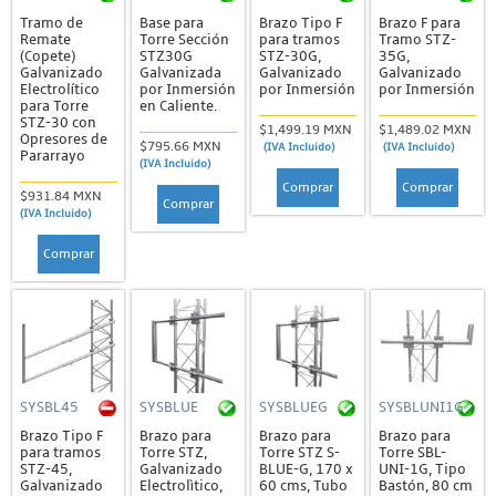
Tramo de
Base para
Brazo Tipo F
Brazo F para
Remate
Torre Sección
para tramos
Tramo STZ-
(Copete)
STZ30G
STZ-30G,
35G,
Galvanizado
Galvanizada
Galvanizado
Galvanizado
Electrolítico
por Inmersión
por Inmersión
por Inmersión
para Torre
en Caliente.
STZ-30 con
$1,499.19 MXN
$1,489.02 MXN
Opresores de
$795.66 MXN
(IVA Incluido)
(IVA Incluido)
Pararrayo
(IVA Incluido)
Comprar
Comprar
$931.84 MXN
Comprar
(IVA Incluido)
Comprar
SYSBL45
SYSBLUE
SYSBLUEG
SYSBLUNI1G
Brazo Tipo F
Brazo para
Brazo para
Brazo para
para tramos
Torre STZ,
Torre STZ S-
Torre SBL-
STZ-45,
Galvanizado
BLUE-G, 170 x
UNI-1G, Tipo
Galvanizado
Electrolìtico,
60 cms, Tubo
Bastón, 80 cm