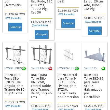
por
Uso Rudo, 170
de 2
Largo, 20 cm
Electrólisis
x 60 cms,
Alto, Tubo 1
Tubo 2 Plg,
1/2 Plg
$1,666.52 MXN
Ced 30
$1,170.76 MXN
(IVA Incluido)
$1,069.50 MXN
(IVA Incluido)
$1,402.46 MXN
(IVA Incluido)
Comprar
(IVA Incluido)
Comprar
Comprar
Comprar
SYSBLUNI2G
SYSBLUNI2GD
SYSBRALI30G
SYSBZ35
Brazo para
Brazo para
Brazo Lateral
Base para
Torre SBL-
Torre SBL-
para Torre S-
Torre SBZ-35,
UNI-2G, de
UNI-2GD,
BRA-LI-30G,
para Torre
Angulo, para
Lateral Doble,
Liviano, para
STZ35
Tramos de 30,
para Tramos
STZ30,
Galvanizada
35 y 45 cms
de 30, 35 y 45
Galvanizado
por
cms
por Inmersión
Electrólisis
$1,953.53 MXN
$3,899.19 MXN
$1,217.97 MXN
$1,217.97 MXN
(IVA Incluido)
(IVA Incluido)
(IVA Incluido)
(IVA Incluido)