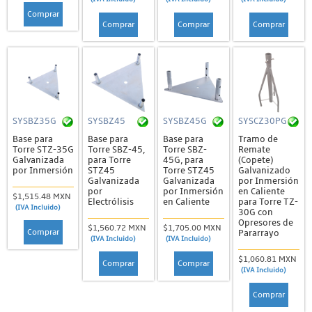
Comprar
Comprar
Comprar
Comprar
SYSBZ35G
SYSBZ45
SYSBZ45G
SYSCZ30PG
Base para
Base para
Base para
Tramo de
Torre STZ-35G
Torre SBZ-45,
Torre SBZ-
Remate
Galvanizada
para Torre
45G, para
(Copete)
por Inmersión
STZ45
Torre STZ45
Galvanizado
Galvanizada
Galvanizada
por Inmersión
por
por Inmersión
en Caliente
$1,515.48 MXN
Electrólisis
en Caliente
para Torre TZ-
(IVA Incluido)
30G con
Opresores de
$1,560.72 MXN
$1,705.00 MXN
Comprar
Pararrayo
(IVA Incluido)
(IVA Incluido)
$1,060.81 MXN
Comprar
Comprar
(IVA Incluido)
Comprar