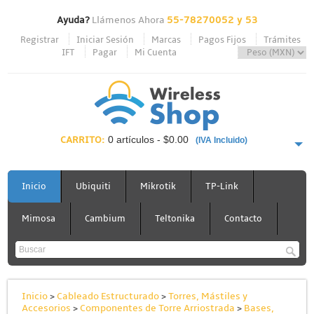
Ayuda?
Llámenos Ahora
55-78270052 y 53
Registrar
Iniciar Sesión
Marcas
Pagos Fijos
Trámites
IFT
Pagar
Mi Cuenta
CARRITO:
0 artículos - $0.00
(IVA Incluido)
PAGAR AHORA
Inicio
Ubiquiti
Mikrotik
TP-Link
Mimosa
Cambium
Teltonika
Contacto
Inicio
>
Cableado Estructurado
>
Torres, Mástiles y
Accesorios
>
Componentes de Torre Arriostrada
>
Bases,