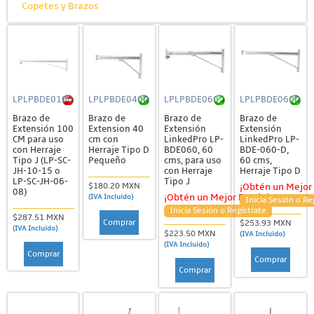
Copetes y Brazos
LPLPBDE0100
LPLPBDE040D
LPLPBDE060
LPLPBDE060D
Brazo de
Brazo de
Brazo de
Brazo de
Extensión 100
Extension 40
Extensión
Extensión
CM para uso
cm con
LinkedPro LP-
LinkedPro LP-
con Herraje
Herraje Tipo D
BDE060, 60
BDE-060-D,
Tipo J (LP-SC-
Pequeño
cms, para uso
60 cms,
JH-10-15 o
con Herraje
Herraje Tipo D
LP-SC-JH-06-
Tipo J
$180.20 MXN
¡Obtén un Mejor 
08)
¡Obtén un Mejor Precio!
(IVA Incluido)
Inicia Sesión o Re
Inicia Sesión o Regístrate
$287.51 MXN
Comprar
$253.93 MXN
(IVA Incluido)
$223.50 MXN
(IVA Incluido)
(IVA Incluido)
Comprar
Comprar
Comprar