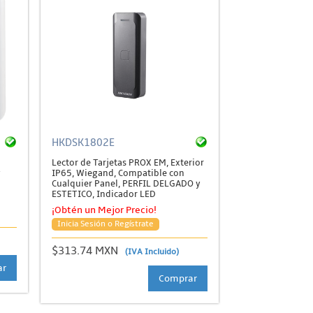
HKDSK1802E
Lector de Tarjetas PROX EM, Exterior
y
IP65, Wiegand, Compatible con
Cualquier Panel, PERFIL DELGADO y
ESTETICO, Indicador LED
¡Obtén un Mejor Precio!
Inicia Sesión o Regístrate
$313.74 MXN
(IVA Incluido)
ar
Comprar