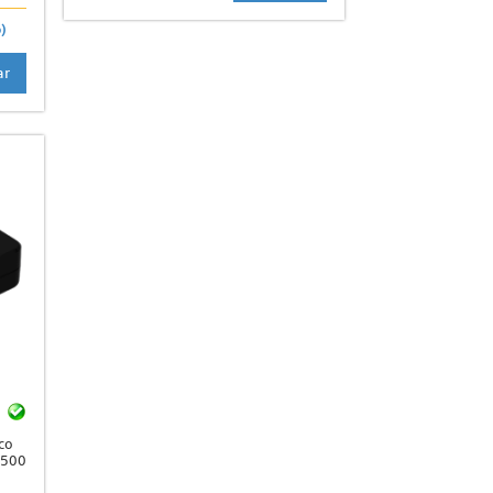
)
ar
co
 500