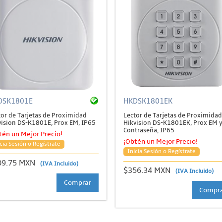
DSK1801E
HKDSK1801EK
tor de Tarjetas de Proximidad
Lector de Tarjetas de Proximidad
vision DS-K1801E, Prox EM, IP65
Hikvision DS-K1801EK, Prox EM 
Contraseña, IP65
tén un Mejor Precio!
¡Obtén un Mejor Precio!
cia Sesión o Regístrate
Inicia Sesión o Regístrate
09.75 MXN
(IVA Incluido)
$356.34 MXN
(IVA Incluido)
Comprar
Compr