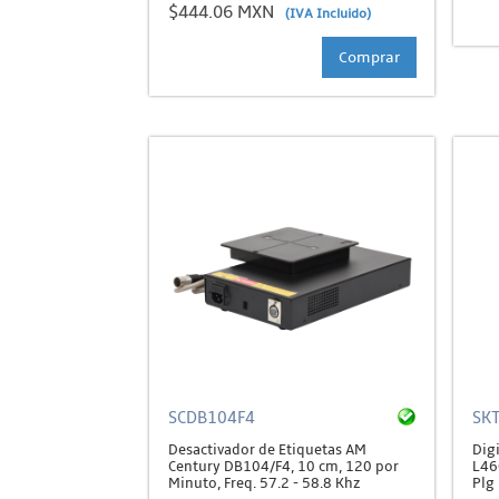
$444.06 MXN
(IVA Incluido)
Comprar
SCDB104F4
SK
Desactivador de Etiquetas AM
Dig
Century DB104/F4, 10 cm, 120 por
L46
Minuto, Freq. 57.2 - 58.8 Khz
Plg