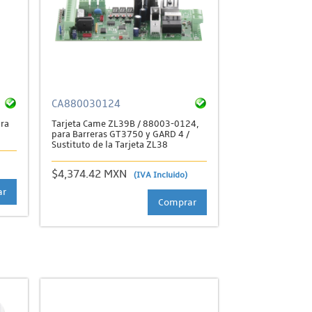
CA880030124
ra
Tarjeta Came ZL39B / 88003-0124,
para Barreras GT3750 y GARD 4 /
Sustituto de la Tarjeta ZL38
$4,374.42 MXN
(IVA Incluido)
ar
Comprar