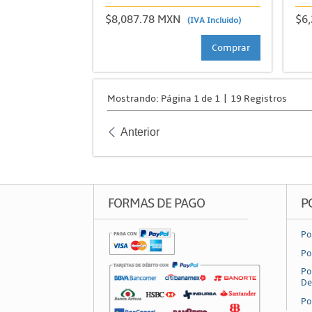
$8,087.78 MXN
$6
(IVA Incluido)
Comprar
Mostrando: Página 1 de 1 | 19 Registros
Anterior
FORMAS DE PAGO
P
Po
Po
Po
De
Po