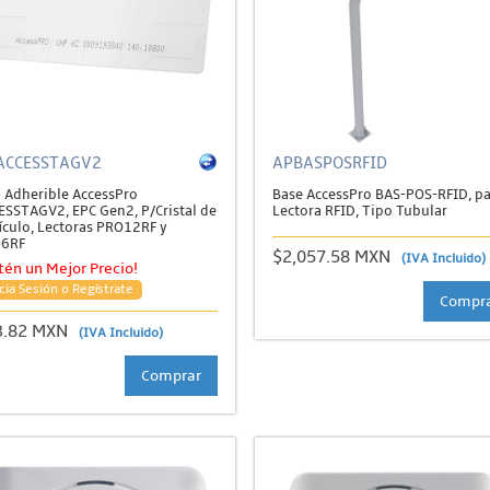
ACCESSTAGV2
APBASPOSRFID
 Adherible AccessPro
Base AccessPro BAS-POS-RFID, pa
ESSTAGV2, EPC Gen2, P/Cristal de
Lectora RFID, Tipo Tubular
ículo, Lectoras PRO12RF y
6RF
$2,057.58 MXN
(IVA Incluido)
tén un Mejor Precio!
cia Sesión o Regístrate
Compr
3.82 MXN
(IVA Incluido)
Comprar