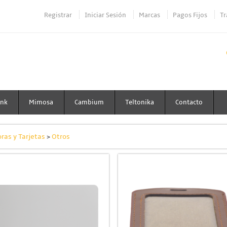
Registrar
Iniciar Sesión
Marcas
Pagos Fijos
Tr
ink
Mimosa
Cambium
Teltonika
Contacto
ras y Tarjetas
>
Otros