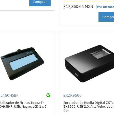
Comprar
$17,860.64 MXN
(IVA Incluido
Compr
TL460HSBR
ZKZK9500
italizador de Firmas Topaz T-
Enrolador de Huella Digital ZKTe
0-HSB-R, USB, Negro, LCD 1 x 5
ZK9500, USB 2.0, Alta Velocidad,
Dpi