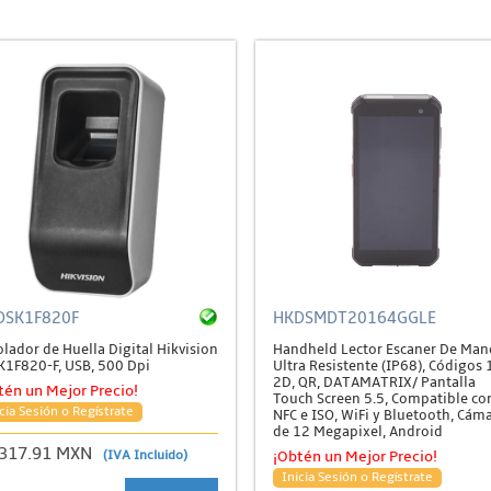
DSK1F820F
HKDSMDT20164GGLE
lador de Huella Digital Hikvision
Handheld Lector Escaner De Man
K1F820-F, USB, 500 Dpi
Ultra Resistente (IP68), Códigos 
2D, QR, DATAMATRIX/ Pantalla
tén un Mejor Precio!
Touch Screen 5.5, Compatible co
cia Sesión o Regístrate
NFC e ISO, WiFi y Bluetooth, Cám
de 12 Megapixel, Android
,317.91 MXN
(IVA Incluido)
¡Obtén un Mejor Precio!
Inicia Sesión o Regístrate