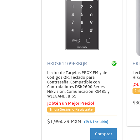
HKDSK1109EKBQR
HK
Lector de Tarjetas PROX EM y de
Lec
Códigos QR, Teclado para
Hik
Contraseña, Compatible con
¡Ob
Controladores DSK2600 Series
Ini
Hikvision, Comunicación RS485 y
WIEGAND, IP65
$3
¡Obtén un Mejor Precio!
Inicia Sesión o Regístrate
$1,994.29 MXN
(IVA Incluido)
Comprar