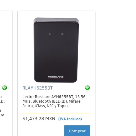
RLAYH6255BT
o
Lector Rosslare AYH6255BT, 13.56
1D,
MHz, Bluetooth (BLE-ID), Mifare,
Felica, iClass, NFC y Topaz
n
ara
$1,473.28 MXN
(IVA Incluido)
Comprar