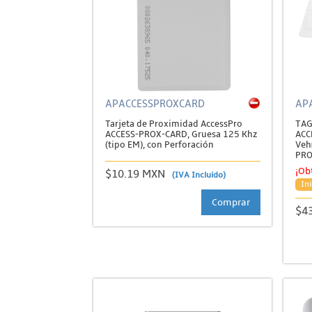
APACCESSPROXCARD
AP
Tarjeta de Proximidad AccessPro
TAG
ACCESS-PROX-CARD, Gruesa 125 Khz
ACC
(tipo EM), con Perforación
Veh
PRO
¡Ob
$10.19 MXN
(IVA Incluido)
Ini
Comprar
$4