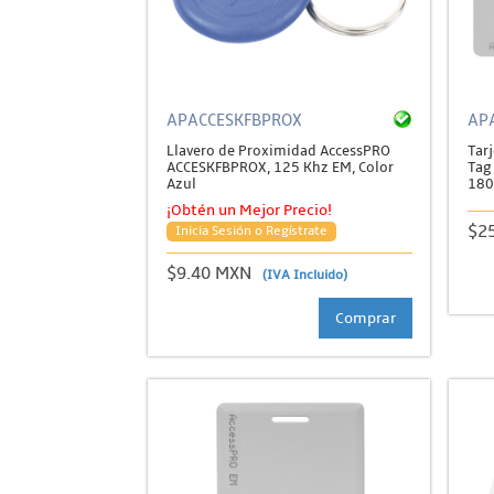
APACCESKFBPROX
AP
Llavero de Proximidad AccessPRO
Tar
ACCESKFBPROX, 125 Khz EM, Color
Tag
Azul
180
¡Obtén un Mejor Precio!
$2
Inicia Sesión o Regístrate
$9.40 MXN
(IVA Incluido)
Comprar