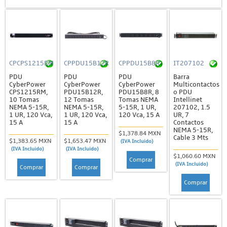
CPCPS1215RM
CPPDU15B12R
CPPDU15B8R
IT207102
PDU
PDU
PDU
Barra
CyberPower
CyberPower
CyberPower
Multicontactos
CPS1215RM,
PDU15B12R,
PDU15B8R, 8
o PDU
10 Tomas
12 Tomas
Tomas NEMA
Intellinet
NEMA 5-15R,
NEMA 5-15R,
5-15R, 1 UR,
207102, 1.5
1 UR, 120 Vca,
1 UR, 120 Vca,
120 Vca, 15 A
UR, 7
15 A
15 A
Contactos
NEMA 5-15R,
$1,378.84 MXN
Cable 3 Mts
$1,383.65 MXN
$1,653.47 MXN
(IVA Incluido)
(IVA Incluido)
(IVA Incluido)
$1,060.60 MXN
Comprar
(IVA Incluido)
Comprar
Comprar
Comprar