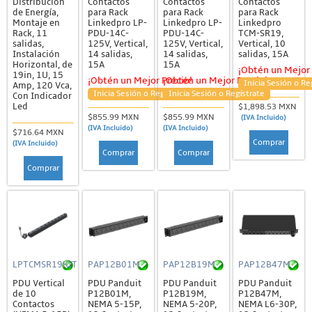
Distribución
Contactos
Contactos
Contactos
de Energía,
para Rack
para Rack
para Rack
Montaje en
Linkedpro LP-
Linkedpro LP-
Linkedpro
Rack, 11
PDU-14C-
PDU-14C-
TCM-SR19,
salidas,
125V, Vertical,
125V, Vertical,
Vertical, 10
Instalación
14 salidas,
14 salidas,
salidas, 15A
Horizontal, de
15A
15A
¡Obtén un Mejor 
19in, 1U, 15
¡Obtén un Mejor Precio!
¡Obtén un Mejor Precio!
Inicia Sesión o Re
Amp, 120 Vca,
Inicia Sesión o Regístrate
Inicia Sesión o Regístrate
Con Indicador
Led
$1,898.53 MXN
$855.99 MXN
$855.99 MXN
(IVA Incluido)
(IVA Incluido)
(IVA Incluido)
$716.64 MXN
Comprar
(IVA Incluido)
Comprar
Comprar
Comprar
LPTCMSR19KIT
PAP12B01M
PAP12B19M
PAP12B47M
PDU Vertical
PDU Panduit
PDU Panduit
PDU Panduit
de 10
P12B01M,
P12B19M,
P12B47M,
Contactos
NEMA 5-15P,
NEMA 5-20P,
NEMA L6-30P,