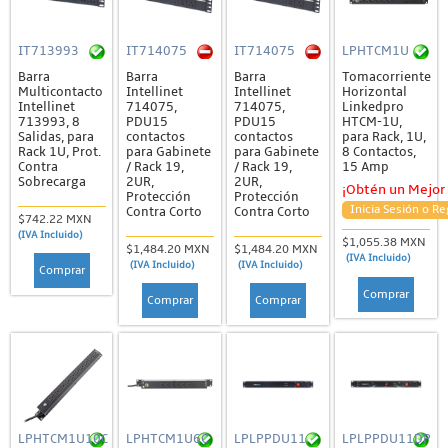
IT713993
IT714075
IT714075
LPHTCM1U
Barra
Barra
Barra
Tomacorriente
Multicontacto
Intellinet
Intellinet
Horizontal
Intellinet
714075,
714075,
Linkedpro
713993, 8
PDU15
PDU15
HTCM-1U,
Salidas, para
contactos
contactos
para Rack, 1U,
Rack 1U, Prot.
para Gabinete
para Gabinete
8 Contactos,
Contra
/ Rack 19,
/ Rack 19,
15 Amp
Sobrecarga
2UR,
2UR,
¡Obtén un Mejor 
Protección
Protección
Inicia Sesión o Re
Contra Corto
Contra Corto
$742.22 MXN
(IVA Incluido)
$1,055.38 MXN
$1,484.20 MXN
$1,484.20 MXN
(IVA Incluido)
(IVA Incluido)
(IVA Incluido)
Comprar
Comprar
Comprar
Comprar
LPHTCM1U10C
LPHTCM1U6C
LPLPPDU11
LPLPPDU11DP