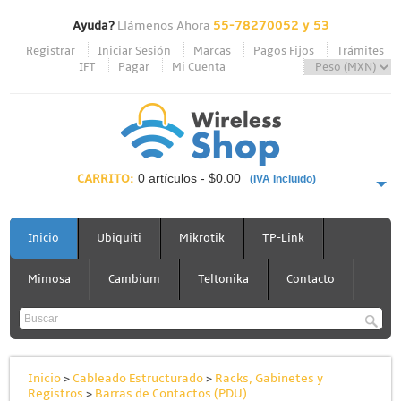
Ayuda?
Llámenos Ahora
55-78270052 y 53
Registrar
Iniciar Sesión
Marcas
Pagos Fijos
Trámites
IFT
Pagar
Mi Cuenta
CARRITO:
0 artículos - $0.00
(IVA Incluido)
PAGAR AHORA
Inicio
Ubiquiti
Mikrotik
TP-Link
Mimosa
Cambium
Teltonika
Contacto
Inicio
>
Cableado Estructurado
>
Racks, Gabinetes y
Registros
>
Barras de Contactos (PDU)