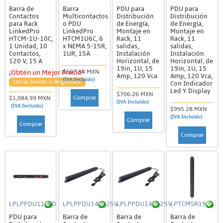
Barra de
Barra
PDU para
PDU para
Contactos
Multicontactos
Distribución
Distribución
para Rack
o PDU
de Energía,
de Energía,
LinkedPro
LinkedPro
Montaje en
Montaje en
HTCM-1U-10C,
HTCM1U6C, 6
Rack, 11
Rack, 11
1 Unidad, 10
x NEMA 5-15R,
salidas,
salidas,
Contactos,
1UR, 15A
Instalación
Instalación
120 V, 15 A
Horizontal, de
Horizontal, de
19in, 1U, 15
19in, 1U, 15
$597.94 MXN
¡Obtén un Mejor Precio!
Amp, 120 Vca
Amp, 120 Vca,
(IVA Incluido)
Inicia Sesión o Regístrate
Con Indicador
Led Y Display
$706.26 MXN
Comprar
$1,084.99 MXN
(IVA Incluido)
(IVA Incluido)
$995.28 MXN
(IVA Incluido)
Comprar
Comprar
Comprar
LPLPPDU11LED
LPLPPDU14C125V
LPLPPDU14C125V
LPTCMSR19
PDU para
Barra de
Barra de
Barra de