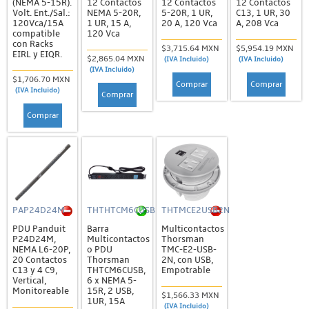
(NEMA 5-15R).
12 Contactos
12 Contactos
12 Contactos
Volt. Ent./Sal.:
NEMA 5-20R,
5-20R, 1 UR,
C13, 1 UR, 30
120Vca/15A
1 UR, 15 A,
20 A, 120 Vca
A, 208 Vca
compatible
120 Vca
con Racks
$3,715.64 MXN
$5,954.19 MXN
EIRL y EIQR.
$2,865.04 MXN
(IVA Incluido)
(IVA Incluido)
(IVA Incluido)
$1,706.70 MXN
Comprar
Comprar
(IVA Incluido)
Comprar
Comprar
PAP24D24M
THTHTCM6CUSB
THTMCE2USB2N
PDU Panduit
Barra
Multicontactos
P24D24M,
Multicontactos
Thorsman
NEMA L6-20P,
o PDU
TMC-E2-USB-
20 Contactos
Thorsman
2N, con USB,
C13 y 4 C9,
THTCM6CUSB,
Empotrable
Vertical,
6 x NEMA 5-
Monitoreable
15R, 2 USB,
$1,566.33 MXN
1UR, 15A
(IVA Incluido)