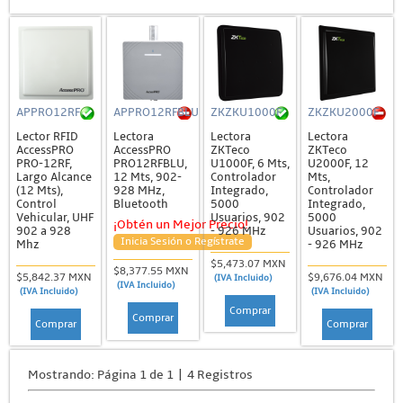
APPRO12RF
APPRO12RFBLU
ZKZKU1000F
ZKZKU2000F
Lector RFID
Lectora
Lectora
Lectora
AccessPRO
AccessPRO
ZKTeco
ZKTeco
PRO-12RF,
PRO12RFBLU,
U1000F, 6 Mts,
U2000F, 12
Largo Alcance
12 Mts, 902-
Controlador
Mts,
(12 Mts),
928 MHz,
Integrado,
Controlador
Control
Bluetooth
5000
Integrado,
Vehicular, UHF
Usuarios, 902
5000
¡Obtén un Mejor Precio!
902 a 928
- 926 MHz
Usuarios, 902
Inicia Sesión o Regístrate
Mhz
- 926 MHz
$5,473.07 MXN
$8,377.55 MXN
$5,842.37 MXN
$9,676.04 MXN
(IVA Incluido)
(IVA Incluido)
(IVA Incluido)
(IVA Incluido)
Comprar
Comprar
Comprar
Comprar
Mostrando: Página 1 de 1 | 4 Registros