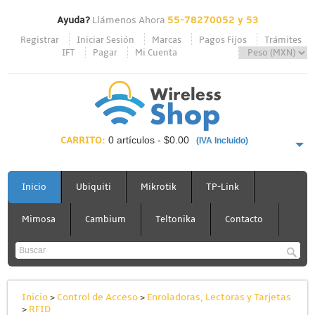
Ayuda?
Llámenos Ahora
55-78270052 y 53
Registrar
Iniciar Sesión
Marcas
Pagos Fijos
Trámites
IFT
Pagar
Mi Cuenta
CARRITO:
0 artículos - $0.00
(IVA Incluido)
PAGAR AHORA
Inicio
Ubiquiti
Mikrotik
TP-Link
Mimosa
Cambium
Teltonika
Contacto
Inicio
>
Control de Acceso
>
Enroladoras, Lectoras y Tarjetas
>
RFID