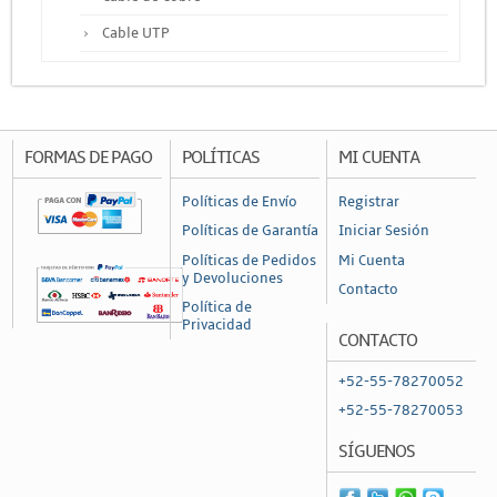
Cable UTP
Otros Cables
Canalización y Soporte
Accesorios
FORMAS DE PAGO
POLÍTICAS
MI CUENTA
Cajas de Distribución
Políticas de Envío
Registrar
Canaleta
Políticas de Garantía
Iniciar Sesión
Charofil
Políticas de Pedidos
Mi Cuenta
y Devoluciones
Contacto
Conduit
Política de
Privacidad
Ducto de PVC
CONTACTO
Conectores
+52-55-78270052
Conectores Coaxiales
+52-55-78270053
Conectores de RF
SÍGUENOS
Conectores RJ45 / RJ11