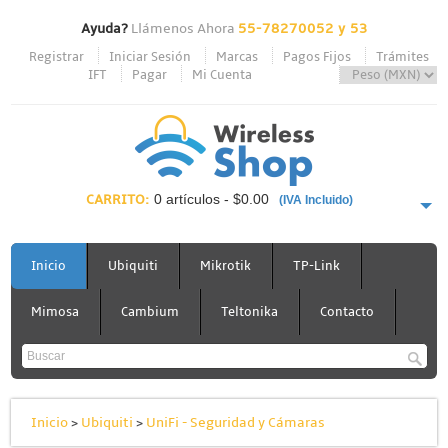
Ayuda?
Llámenos Ahora
55-78270052 y 53
Registrar
Iniciar Sesión
Marcas
Pagos Fijos
Trámites
IFT
Pagar
Mi Cuenta
CARRITO:
0 artículos - $0.00
(IVA Incluido)
PAGAR AHORA
Inicio
Ubiquiti
Mikrotik
TP-Link
Mimosa
Cambium
Teltonika
Contacto
Inicio
>
Ubiquiti
>
UniFi - Seguridad y Cámaras