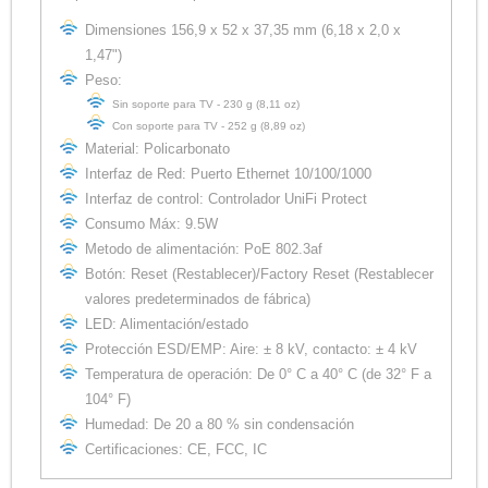
Dimensiones 156,9 x 52 x 37,35 mm (6,18 x 2,0 x
1,47")
Peso:
Sin soporte para TV - 230 g (8,11 oz)
Con soporte para TV - 252 g (8,89 oz)
Material: Policarbonato
Interfaz de Red: Puerto Ethernet 10/100/1000
Interfaz de control: Controlador UniFi Protect
Consumo Máx: 9.5W
Metodo de alimentación: PoE 802.3af
Botón: Reset (Restablecer)/Factory Reset (Restablecer
valores predeterminados de fábrica)
LED: Alimentación/estado
Protección ESD/EMP: Aire: ± 8 kV, contacto: ± 4 kV
Temperatura de operación: De 0° C a 40° C (de 32° F a
104° F)
Humedad: De 20 a 80 % sin condensación
Certificaciones: CE, FCC, IC