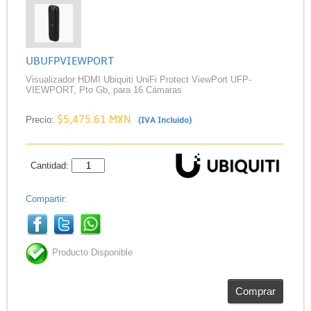
UBUFPVIEWPORT
Visualizador HDMI Ubiquiti UniFi Protect ViewPort UFP-
VIEWPORT, Pto Gb, para 16 Cámaras
$5,475.61 MXN
Precio:
(IVA Incluido)
Cantidad:
Compartir:
Producto Disponible
Comprar