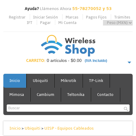
Ayuda?
Llámenos Ahora
55-78270052 y 53
Registrar
Iniciar Sesión
Marcas
Pagos Fijos
Trámites
IFT
Pagar
Mi Cuenta
CARRITO:
0 artículos - $0.00
(IVA Incluido)
PAGAR AHORA
Inicio
Ubiquiti
Mikrotik
TP-Link
Mimosa
Cambium
Teltonika
Contacto
Inicio
>
Ubiquiti
>
UISP - Equipos Cableados