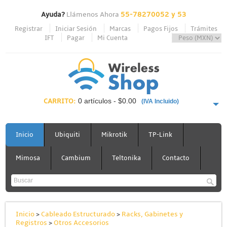
Ayuda?
Llámenos Ahora
55-78270052 y 53
Registrar
Iniciar Sesión
Marcas
Pagos Fijos
Trámites
IFT
Pagar
Mi Cuenta
CARRITO:
0 artículos - $0.00
(IVA Incluido)
PAGAR AHORA
Inicio
Ubiquiti
Mikrotik
TP-Link
Mimosa
Cambium
Teltonika
Contacto
Inicio
>
Cableado Estructurado
>
Racks, Gabinetes y
Registros
>
Otros Accesorios