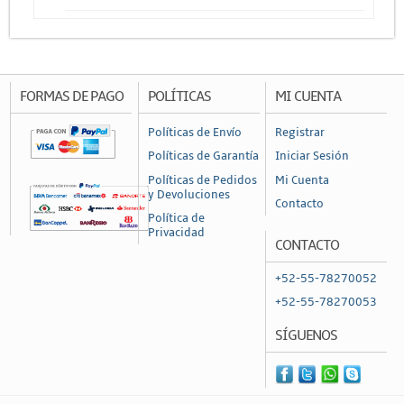
Otros Cables
Canalización y Soporte
Accesorios
FORMAS DE PAGO
POLÍTICAS
MI CUENTA
Cajas de Distribución
Políticas de Envío
Registrar
Canaleta
Políticas de Garantía
Iniciar Sesión
Charofil
Políticas de Pedidos
Mi Cuenta
y Devoluciones
Contacto
Conduit
Política de
Privacidad
Ducto de PVC
CONTACTO
Conectores
+52-55-78270052
Conectores Coaxiales
+52-55-78270053
Conectores de RF
SÍGUENOS
Conectores RJ45 / RJ11
Otros Conectores y Accesorios