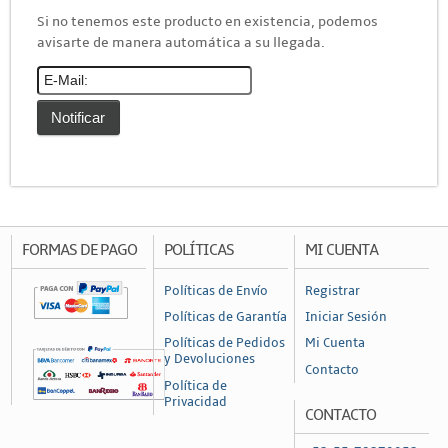
Accesorios
Si no tenemos este producto en existencia, podemos
avisarte de manera automática a su llegada.
Cajas de Distribución
Canaleta
Charofil
Conduit
Ducto de PVC
Conectores
Conectores Coaxiales
FORMAS DE PAGO
POLÍTICAS
MI CUENTA
Conectores de RF
Políticas de Envío
Registrar
Conectores RJ45 / RJ11
Políticas de Garantía
Iniciar Sesión
Otros Conectores y Accesorios
Políticas de Pedidos
Mi Cuenta
y Devoluciones
Contacto
Convertidores y Adaptadores
Política de
Privacidad
Fibra Óptica
CONTACTO
Accesorios