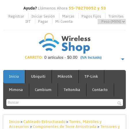
Ayuda?
Llámenos Ahora
55-78270052 y 53
Registrar
Iniciar Sesión
Marcas
Pagos Fijos
Trámites
IFT
Pagar
Mi Cuenta
CARRITO:
0 artículos - $0.00
(IVA Incluido)
PAGAR AHORA
Inicio
Ubiquiti
Mikrotik
TP-Link
Mimosa
Cambium
Teltonika
Contacto
Inicio
>
Cableado Estructurado
>
Torres, Mástiles y
Accesorios
>
Componentes de Torre Arriostrada
>
Tensores y