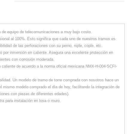
ón de equipo de telecomunicaciones a muy bajo costo.
sional al 100%. Esto significa que cada uno de nuestros tramos es
ilidad de las perforaciones con su perno, niple, cople, etc.
o por inmersión en caliente. Asegura una excelente protección en
ientes con corrosión moderada.
n caliente de acuerdo a la norma oficial mexicana NMX-H-004-SCFI-
bilidad. Un modelo de tramo de torre comprada con nosotros hace un
l mismo modelo comprado el día de hoy, facilitando la integración de
ciones con piezas de diferentes edades).
a para instalación en losa o muro.