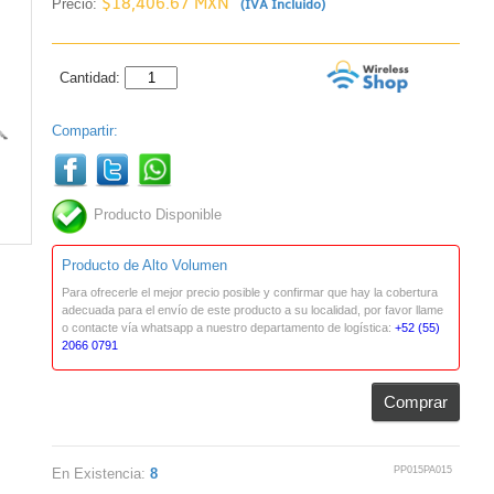
$18,406.67 MXN
Precio:
(IVA Incluido)
Cantidad:
Compartir:
Producto Disponible
Producto de Alto Volumen
Para ofrecerle el mejor precio posible y confirmar que hay la cobertura
adecuada para el envío de este producto a su localidad, por favor llame
o contacte vía whatsapp a nuestro departamento de logística:
+52 (55)
2066 0791
Comprar
PP015PA015
En Existencia:
8