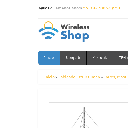
Ayuda?
Llámenos Ahora
55-78270052 y 53
Inicio
Ubiquiti
Mikrotik
TP-L
Inicio
>
Cableado Estructurado
>
Torres, Másti