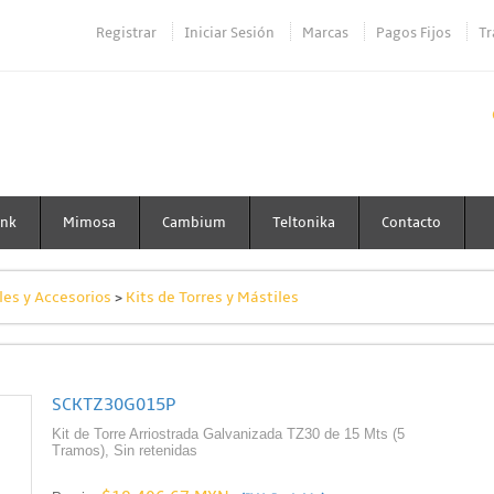
Registrar
Iniciar Sesión
Marcas
Pagos Fijos
Tr
ink
Mimosa
Cambium
Teltonika
Contacto
les y Accesorios
>
Kits de Torres y Mástiles
SCKTZ30G015P
Kit de Torre Arriostrada Galvanizada TZ30 de 15 Mts (5
Tramos), Sin retenidas