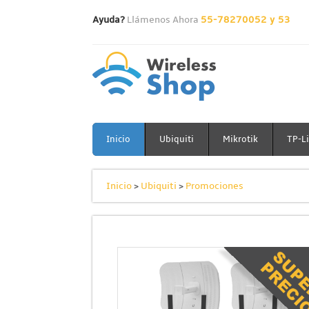
Ayuda?
Llámenos Ahora
55-78270052 y 53
Inicio
Ubiquiti
Mikrotik
TP-L
Inicio
>
Ubiquiti
>
Promociones