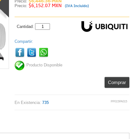
$6,446.36 MXN
Precio:
$6,152.07 MXN
Precio:
(IVA Incluido)
Cantidad:
Compartir:
Producto Disponible
Comprar
PP015PA015
En Existencia:
735