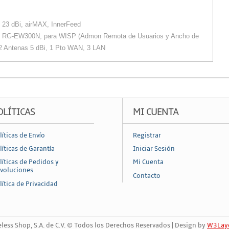
 23 dBi, airMAX, InnerFeed
ee RG-EW300N, para WISP (Admon Remota de Usuarios y Ancho de
 2 Antenas 5 dBi, 1 Pto WAN, 3 LAN
OLÍTICAS
MI CUENTA
líticas de Envío
Registrar
líticas de Garantía
Iniciar Sesión
líticas de Pedidos y
Mi Cuenta
voluciones
Contacto
lítica de Privacidad
less Shop, S.A. de C.V. © Todos los Derechos Reservados | Design by
W3Lay