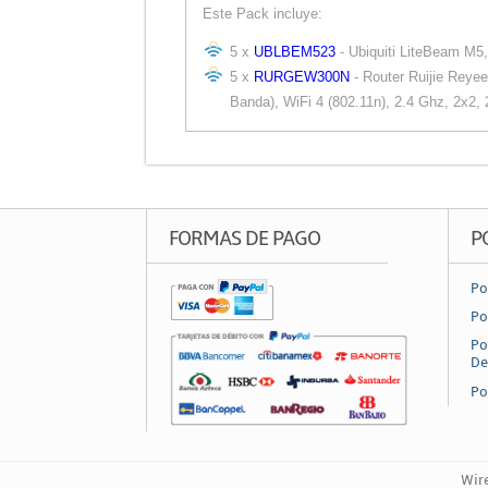
Este Pack incluye:
5 x
UBLBEM523
- Ubiquiti LiteBeam M5,
5 x
RURGEW300N
- Router Ruijie Rey
Banda), WiFi 4 (802.11n), 2.4 Ghz, 2x2,
FORMAS DE PAGO
P
Po
Po
Po
De
Po
Wire