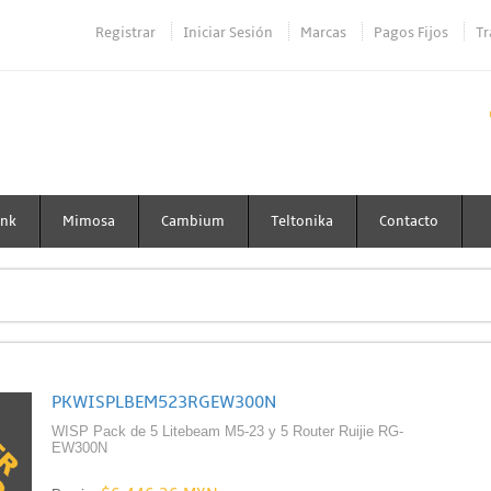
Registrar
Iniciar Sesión
Marcas
Pagos Fijos
Tr
ink
Mimosa
Cambium
Teltonika
Contacto
PKWISPLBEM523RGEW300N
WISP Pack de 5 Litebeam M5-23 y 5 Router Ruijie RG-
EW300N