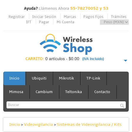
Ayuda?
Llámenos Ahora
55-78270052 y 53
Registrar
Iniciar Sesión
Marcas
Pagos Fijos
Trámites
IFT
Pagar
Mi Cuenta
CARRITO:
0 artículos - $0.00
(IVA Incluido)
PAGAR AHORA
Inicio
Ubiquiti
Mikrotik
TP-Link
Mimosa
Cambium
Teltonika
Contacto
Inicio
>
Videovigilancia
>
Sistemas de Videovigilancia / Kits