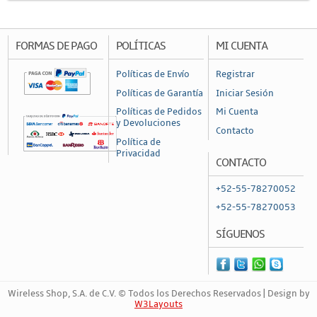
Canalización y Soporte
Accesorios
FORMAS DE PAGO
POLÍTICAS
MI CUENTA
Cajas de Distribución
Políticas de Envío
Registrar
Canaleta
Políticas de Garantía
Iniciar Sesión
Charofil
Políticas de Pedidos
Mi Cuenta
y Devoluciones
Contacto
Conduit
Política de
Privacidad
Ducto de PVC
CONTACTO
Conectores
+52-55-78270052
Conectores Coaxiales
+52-55-78270053
Conectores de RF
SÍGUENOS
Conectores RJ45 / RJ11
Otros Conectores y Accesorios
Wireless Shop, S.A. de C.V. © Todos los Derechos Reservados | Design by
Convertidores y Adaptadores
W3Layouts