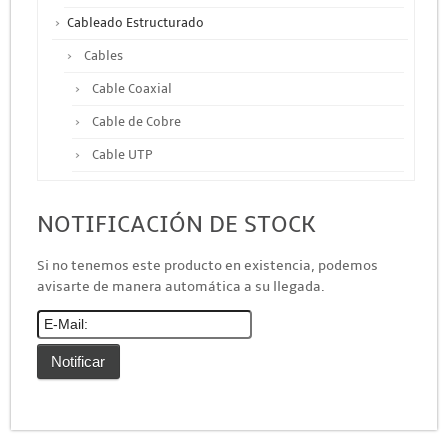
Cableado Estructurado
Cables
Cable Coaxial
Cable de Cobre
Cable UTP
Otros Cables
NOTIFICACIÓN DE STOCK
Canalización y Soporte
Accesorios
Si no tenemos este producto en existencia, podemos
avisarte de manera automática a su llegada.
Cajas de Distribución
Canaleta
Charofil
Conduit
Ducto de PVC