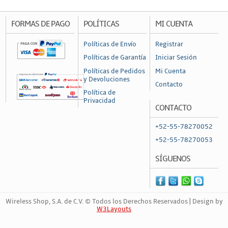
Conectores
Conectores Coaxiales
FORMAS DE PAGO
POLÍTICAS
MI CUENTA
Conectores de RF
Políticas de Envío
Registrar
Conectores RJ45 / RJ11
Políticas de Garantía
Iniciar Sesión
Otros Conectores y Accesorios
Políticas de Pedidos
Mi Cuenta
y Devoluciones
Contacto
Convertidores y Adaptadores
Política de
Privacidad
Fibra Óptica
CONTACTO
Accesorios
+52-55-78270052
Acopladores y Conectores
+52-55-78270053
Cable de Fibra
SÍGUENOS
Cajas de Distribución y Empalme
Divisores y Atenuadores
Wireless Shop, S.A. de C.V. © Todos los Derechos Reservados | Design by
Herrajes, Tensores y Remates
W3Layouts
Marca Registrada | 1033599964
Herramientas