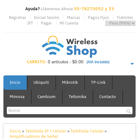
Ayuda?
Llámenos Ahora
55-78270052 y 53
Registrar
Iniciar Sesión
Marcas
Pagos Fijos
Trámites
IFT
Pagar
Mi Cuenta
CARRITO:
0 artículos - $0.00
(IVA Incluido)
PAGAR AHORA
Inicio
Ubiquiti
Mikrotik
TP-Link
Mimosa
Cambium
Teltonika
Contacto
Inicio
>
Telefonía IP / Celular
>
Telefonía Celular
>
Amplificadores de Señal