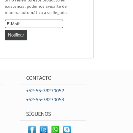
Si no tenemos este producto en
Cajas de Distribución
existencia, podemos avisarte de
manera automática a su llegada.
Canaleta
Charofil
Conduit
Ducto de PVC
Conectores
Conectores Coaxiales
Conectores de RF
CONTACTO
Conectores RJ45 / RJ11
+52-55-78270052
Otros Conectores y Accesorios
+52-55-78270053
Convertidores y Adaptadores
Fibra Óptica
SÍGUENOS
Accesorios
Acopladores y Conectores