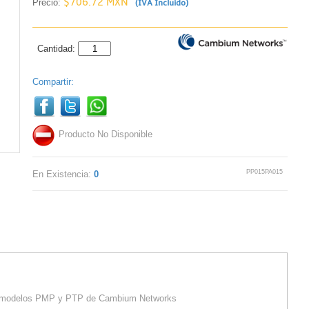
$706.72 MXN
Precio:
(IVA Incluido)
Cantidad:
Compartir:
Producto No Disponible
PP015PA015
En Existencia:
0
s modelos PMP y PTP de Cambium Networks