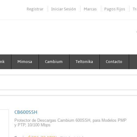
Registrar
Iniciar Sesión
Marcas
Pagos Fijos
Tr
ink
Mimosa
Cambium
Teltonika
Contacto
CB600SSH
Protector de Descargas Cambium 600SSH, para Modelos PMP
y PTP, 10/100 Mbps