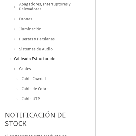
Apagadores, Interruptores y
Relevadores
Drones
Iluminación
Puertas y Persianas
Sistemas de Audio
Cableado Estructurado
Cables
Cable Coaxial
Cable de Cobre
Cable UTP
Otros Cables
NOTIFICACIÓN DE
Canalización y Soporte
STOCK
Accesorios