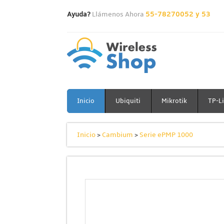
Ayuda?
Llámenos Ahora
55-78270052 y 53
Inicio
Ubiquiti
Mikrotik
TP-L
Inicio
>
Cambium
>
Serie ePMP 1000