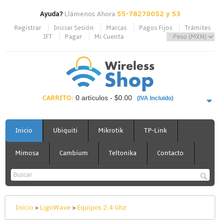
Ayuda?
Llámenos Ahora
55-78270052 y 53
Registrar
Iniciar Sesión
Marcas
Pagos Fijos
Trámites
IFT
Pagar
Mi Cuenta
CARRITO:
0 artículos - $0.00
(IVA Incluido)
PAGAR AHORA
Inicio
Ubiquiti
Mikrotik
TP-Link
Mimosa
Cambium
Teltonika
Contacto
Inicio
>
LigoWave
>
Equipos 2.4 Ghz