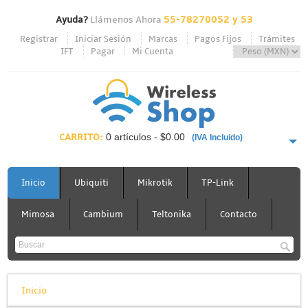
Ayuda?
Llámenos Ahora
55-78270052 y 53
Registrar
Iniciar Sesión
Marcas
Pagos Fijos
Trámites
IFT
Pagar
Mi Cuenta
CARRITO:
0 artículos - $0.00
(IVA Incluido)
PAGAR AHORA
Inicio
Ubiquiti
Mikrotik
TP-Link
Mimosa
Cambium
Teltonika
Contacto
Inicio